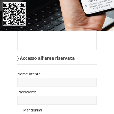
Se
non possiedi nome utente e password
oppure li hai
smarriti
richiedili alla tua
Associazione territoriale Confedilizia
di
riferimento.
〉 Accesso all’area riservata
Nome utente:
Password:
Mantienimi