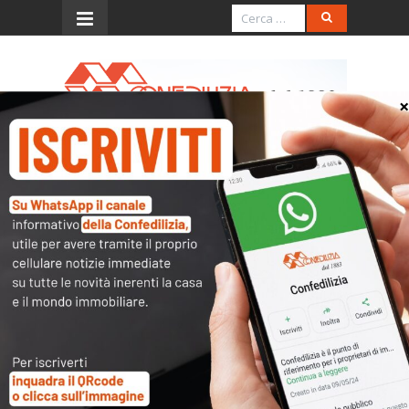
Menu
Confedilizia su Rai 3
L’accesso al contenuto
completo è riservato ai
soli utenti abilitati.
Tutti i documenti presenti nelle Banche dati
sono
a disposizione dei soci
ma per poterli
consultare occorre
inserire i dati di accesso
nel modulo a destra della pagina
.