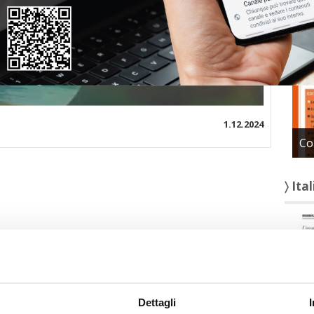
〉 Con
1.12.2024
Co
〉 Ita
Dettagli