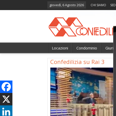
giovedì, 6 Agosto 2026
CHI SIAMO
SED
Locazioni
Condominio
Giuri
Confedilizia su Rai 3