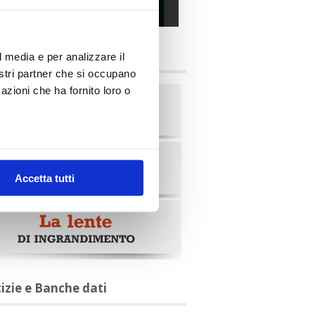
alia Oggi – Luglio 2026
briche
l media e per analizzare il
nostri partner che si occupano
azioni che ha fornito loro o
Accetta tutti
tizie e Banche dati