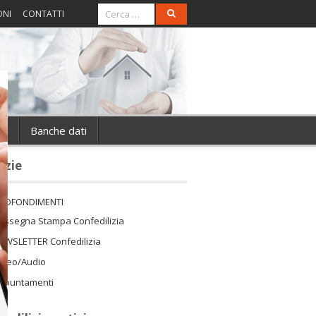
ONI
CONTATTI
ie
Banche dati
izie
ROFONDIMENTI
assegna Stampa Confedilizia
EWSLETTER Confedilizia
ideo/Audio
ppuntamenti