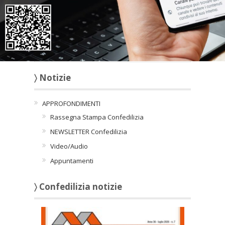
Per accedere a questi contenuti è
necessario accettare i cookie di
marketing
:
ricarica la pagina, se dopo il consenso non
visualizzi subito il contenuto.
〉 Notizie
APPROFONDIMENTI
Rassegna Stampa Confedilizia
NEWSLETTER Confedilizia
Video/Audio
Appuntamenti
〉 Confedilizia notizie