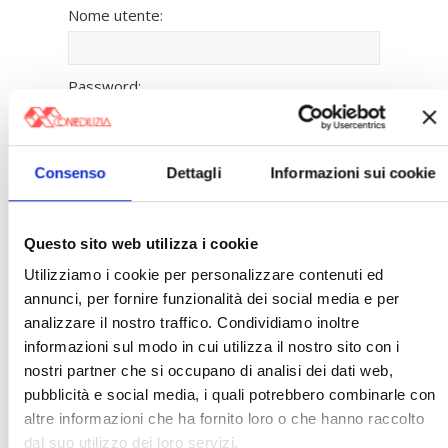
Nome utente:
Password:
Mantienimi
Consenso
Dettagli
Informazioni sui cookie
connesso
Accesso
Questo sito web utilizza i cookie
Registrazione
Password persa
Utilizziamo i cookie per personalizzare contenuti ed
annunci, per fornire funzionalità dei social media e per
analizzare il nostro traffico. Condividiamo inoltre
〉 Banche dati
informazioni sul modo in cui utilizza il nostro sito con i
nostri partner che si occupano di analisi dei dati web,
Legislazione e prassi
pubblicità e social media, i quali potrebbero combinarle con
»
Legislazione
altre informazioni che ha fornito loro o che hanno raccolto
»
Prassi
dal suo utilizzo dei loro servizi.
Giurisprudenza