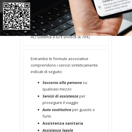
Tariffe agevolate per gli iscritti alle
Associazioni territoriali di
Confedilizia
ACI Gold Premium a 79 € (invece di 99 €)
ACI Sistema a 63 € (invece di 79 €)
Entrambe le formule associative
comprendono i servizi sinteticamente
indicati di seguito:
Soccorso alla persona
su
qualsiasi mezzo
Servizi di assistenza
per
proseguire il viaggio
Auto sostitutiva
per guasto o
furto
Assistenza sanitaria
Assistenza legale