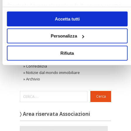
Chiudendo il banner cliccando sulla
X
verranno accettati
»
Corte Costituzionale
solo i cookie necessari.
»
Condominio
Accetta tutti
»
Locazione ad uso abitativo
»
Locazione ad uso diverso dall'abitativo
Confedilizia notizie
Personalizza
»
Raccolta Confedilizia notizie
Novità
»
Ultimi aggiornamenti
Rifiuta
Rassegna stampa
»
Confedilizia
»
Notizie dal mondo immobiliare
»
Archivio
Cerca
〉 Area riservata Associazioni