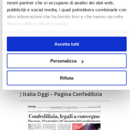
nostri partner che si occupano di analisi dei dati web,
Appuntamenti
pubblicità e social media, i quali potrebbero combinarle con
altre informazioni che ha fornito loro o che hanno raccolto
〉 Confedilizia notizie
dal suo utilizzo dei loro servizi.
Chiudendo il banner cliccando sulla
X
verranno accettati
solo i cookie necessari.
Accetta tutti
Personalizza
Confedilizia notizie – Luglio 2026
Rifiuta
〉 Italia Oggi – Pagina Confedilizia