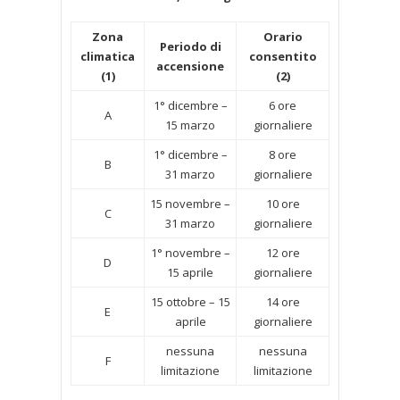
Zona
Orario
Periodo di
climatica
consentito
accensione
(1)
(2)
1° dicembre –
6 ore
A
15 marzo
giornaliere
1° dicembre –
8 ore
B
31 marzo
giornaliere
15 novembre –
10 ore
C
31 marzo
giornaliere
1° novembre –
12 ore
D
15 aprile
giornaliere
15 ottobre – 15
14 ore
E
aprile
giornaliere
nessuna
nessuna
F
limitazione
limitazione