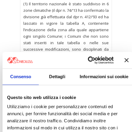
(1) Il territorio nazionale è stato suddiviso in 6
zone climatiche (il dpr n. 74/’13 ha confermato la
divisione già effettuata dal dpr n. 412/‘93 ed ha
lasciato in vigore la tabella A, contenente
l’indicazione della zona alla quale appartiene
ogni singolo Comune; i Comuni che non sono
stati inseriti in tale tabella o nelle sue
successive modificazioni, sono disciplinati da
apposito provvedimento del sindaco)
(2) Per le eccezioni
clicca qui
Consenso
Dettagli
Informazioni sui cookie
〉 Notizie
Questo sito web utilizza i cookie
APPROFONDIMENTI
Utilizziamo i cookie per personalizzare contenuti ed
Rassegna Stampa Confedilizia
annunci, per fornire funzionalità dei social media e per
NEWSLETTER Confedilizia
analizzare il nostro traffico. Condividiamo inoltre
Video/Audio
informazioni sul modo in cui utilizza il nostro sito con i