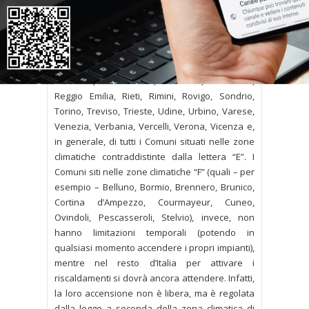
Aosta, Arezzo, Asti, Bergamo, Biella, Bologna,
Bolzano, Brescia, Campobasso, Como,
Cremona, Enna, Ferrara, Frosinone, Gorizia,
L’Aquila, Lecco, Lodi, Mantova, Milano, Modena,
Monza, Novara, Padova, Parma, Pavia, Perugia,
Piacenza, Pordenone, Potenza, Ravenna,
Reggio Emilia, Rieti, Rimini, Rovigo, Sondrio,
Torino, Treviso, Trieste, Udine, Urbino, Varese,
Venezia, Verbania, Vercelli, Verona, Vicenza e,
in generale, di tutti i Comuni situati nelle zone
climatiche contraddistinte dalla lettera “E”. I
Comuni siti nelle zone climatiche “F” (quali – per
esempio – Belluno, Bormio, Brennero, Brunico,
Cortina d’Ampezzo, Courmayeur, Cuneo,
Ovindoli, Pescasseroli, Stelvio), invece, non
hanno limitazioni temporali (potendo in
qualsiasi momento accendere i propri impianti),
mentre nel resto d’Italia per attivare i
riscaldamenti si dovrà ancora attendere. Infatti,
la loro accensione non è libera, ma è regolata
dalla legge a seconda della zona climatica di