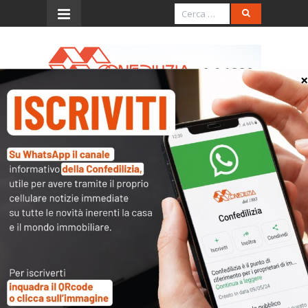
Menu
Decalogo per una
villeggiatura senza liti
Sempre più italiani vanno in vacanza
prendendo in locazione un appartamento. E
sempre più spesso ci si chiede quale debba
essere la formula della locazione per evitare liti
e contenzioso. Ecco il decalogo di Confedilizia
per vacanze tranquille.
1. Locazioni turistiche
– Le locazioni