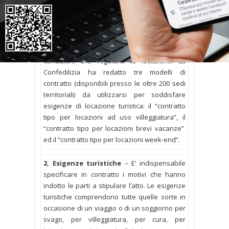
turistiche sono sottoposte unicamente alle
previsioni del Codice civile, che lascia ampia
discrezionalità alla volontà delle parti: ciò
vuol dire che proprietario ed inquilino
possono stabilire concordemente tutte le
condizioni che regolano la locazione. La
Confedilizia ha redatto tre modelli di
contratto (disponibili presso le oltre 200 sedi
territoriali) da utilizzarsi per soddisfare
esigenze di locazione turistica: il “contratto
tipo per locazioni ad uso villeggiatura”, il
“contratto tipo per locazioni brevi vacanze”
ed il “contratto tipo per locazioni week-end”.
2. Esigenze turistiche
– E’ indispensabile
specificare in contratto i motivi che hanno
indotto le parti a stipulare l’atto. Le esigenze
turistiche comprendono tutte quelle sorte in
occasione di un viaggio o di un soggiorno per
svago, per villeggiatura, per cura, per