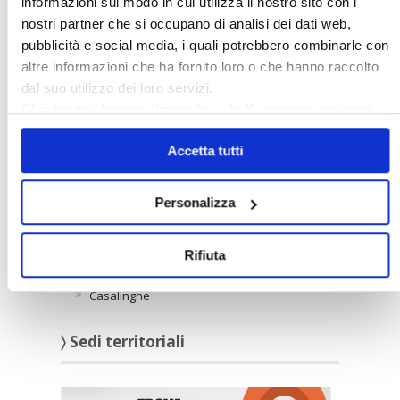
(Confedilizia): «La direttiva Case green va
informazioni sul modo in cui utilizza il nostro sito con i
completamente rivista. Serve subito
nostri partner che si occupano di analisi dei dati web,
un’alleanza contro queste regole Ue»
pubblicità e social media, i quali potrebbero combinarle con
altre informazioni che ha fornito loro o che hanno raccolto
dal suo utilizzo dei loro servizi.
〉 Intorno alla casa
Chiudendo il banner cliccando sulla
X
verranno accettati
solo i cookie necessari.
INTORNO ALLA CASA
Accetta tutti
Casa sicura
Attestato energetico
Personalizza
Riscaldamento
Servizi vacanze Confedilizia
Rifiuta
Datori di lavoro domestico
Casalinghe
〉 Sedi territoriali