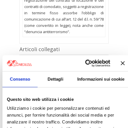
registrazione dei contratti di locazione e dei
contratti di comodato, soggetti a registrazione
in termine fisso assorbe l’obbligo di
comunicazione di cui all’art. 12 del d.l. n. 59/’78
(come convertito in legge), nota anche come
“denuncia antiterrorismo”.
Articoli collegati
Liberoquotidiano.it – 4.8.2026 – Roberto
Saviano difende Spin Time e si schiera con
l’illegalità
Consenso
Dettagli
Informazioni sui cookie
Nicolaporro.it – 4.8.2026 – Spin Time, altro
che “socialità”: cosa succederebbe in un
Paese civile
Questo sito web utilizza i cookie
Requadro.com – 3.8.2026 – Spin Time,
l’incendio riapre la ferita occupazioni: il
Utilizziamo i cookie per personalizzare contenuti ed
problema abitativo non può diventare
licenza d’illegalità
annunci, per fornire funzionalità dei social media e per
analizzare il nostro traffico. Condividiamo inoltre
Monetaweb.it – 3.8.2026 – Spaziani Testa