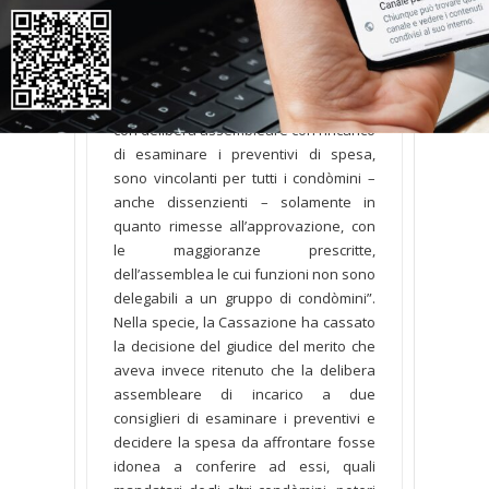
condominio, le decisioni sulla scelta del
contraente per l’esecuzione di lavori da
conferire in appalto e sul riparto del
relativo corrispettivo, assunte da una
commissione di condòmini nominata
con delibera assembleare con l’incarico
di esaminare i preventivi di spesa,
sono vincolanti per tutti i condòmini –
anche dissenzienti – solamente in
quanto rimesse all’approvazione, con
le maggioranze prescritte,
dell’assemblea le cui funzioni non sono
delegabili a un gruppo di condòmini”.
Nella specie, la Cassazione ha cassato
la decisione del giudice del merito che
aveva invece ritenuto che la delibera
assembleare di incarico a due
consiglieri di esaminare i preventivi e
decidere la spesa da affrontare fosse
idonea a conferire ad essi, quali