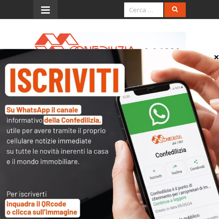
Menu
Decisioni della
commissione condominiale
e appalto
Interessante decisione della
Cassazione a proposito di una
fattispecie che non risulta prima d’ora
affrontata e risolta uniformemente. I
Supremi giudici hanno stabilito (sent. n.
33057/’18, inedita) che “in tema di