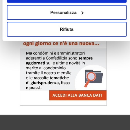
〉 Notizie e Banche dati
Personalizza
Rifiuta