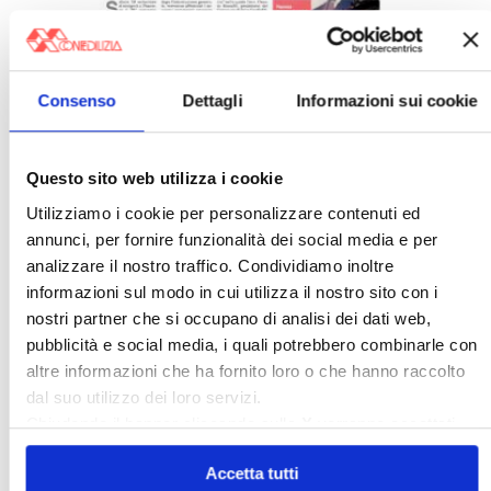
Consenso
Dettagli
Informazioni sui cookie
Italia Oggi – Luglio 2026
〉 Rubriche
Questo sito web utilizza i cookie
Utilizziamo i cookie per personalizzare contenuti ed
annunci, per fornire funzionalità dei social media e per
analizzare il nostro traffico. Condividiamo inoltre
informazioni sul modo in cui utilizza il nostro sito con i
nostri partner che si occupano di analisi dei dati web,
pubblicità e social media, i quali potrebbero combinarle con
altre informazioni che ha fornito loro o che hanno raccolto
dal suo utilizzo dei loro servizi.
Chiudendo il banner cliccando sulla
X
verranno accettati
solo i cookie necessari.
Accetta tutti