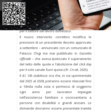
sperimentale per il 2025: il limite massimo
annuale torna dunque a 10mila quote.
Si tratta di un canale alternativo rispetto a
quello ordinario dei decreti flussi, il cui
click day
per il 2026 è fissato al 18 febbraio, alle ore 9.00,
per il settore del lavoro domestico.
Il nuovo intervento correttivo modifica le
previsioni di un precedente decreto approvato
a settembre – annunciato con un comunicato di
Palazzo Chigi ma mai pubblicato in
Gazzetta
Ufficiale
– che aveva ipotizzato il superamento
del tetto delle quote e l’abolizione del
click day
per il solo canale fuori quota (cfr.
Cn
ott. 2025).
Il d.l. 145 stabilisce ora che, in via sperimentale
dal 2025 al 2028, potranno essere rilasciati fino
a 10mila nulla osta e permessi di soggiorno
ogni anno per lavoratori impiegati
nell’assistenza familiare o sociosanitaria a
persone con disabilità o grandi anziani. Le
domande dovranno essere presentate tramite