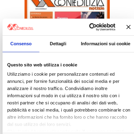
Confedilizia notizie – Luglio 2026
Consenso
Dettagli
Informazioni sui cookie
〉 Italia Oggi – Pagina Confedilizia
Questo sito web utilizza i cookie
Utilizziamo i cookie per personalizzare contenuti ed
annunci, per fornire funzionalità dei social media e per
analizzare il nostro traffico. Condividiamo inoltre
informazioni sul modo in cui utilizza il nostro sito con i
nostri partner che si occupano di analisi dei dati web,
pubblicità e social media, i quali potrebbero combinarle con
Italia Oggi – Luglio 2026
altre informazioni che ha fornito loro o che hanno raccolto
dal suo utilizzo dei loro servizi.
〉 Rubriche
Chiudendo il banner cliccando sulla
X
verranno accettati