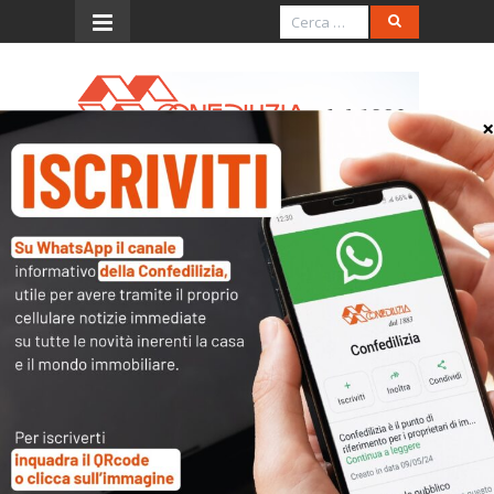
Menu
Decreto flussi: torna il tetto
delle 10mila quote per
l’assistenza a grandi
anziani e disabili
Cambio di rotta per il canale “fuori quota” del
decreto flussi dedicato all’ingresso di assistenti
familiari destinati alla cura di grandi anziani e
persone con disabilità. Con il decreto-legge n.
145, entrato in vigore l’11 ottobre, il Governo ha
deciso di ripristinare le regole già previste in via