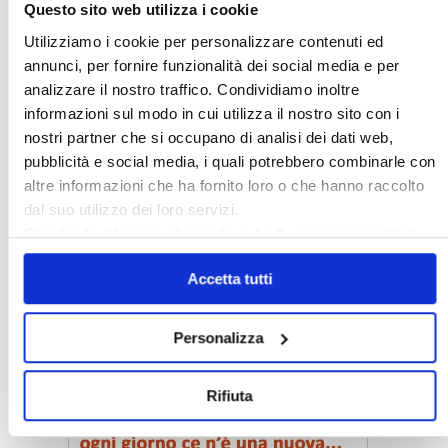
Questo sito web utilizza i cookie
Utilizziamo i cookie per personalizzare contenuti ed
annunci, per fornire funzionalità dei social media e per
analizzare il nostro traffico. Condividiamo inoltre
Confedilizia è la soluzione per te
informazioni sul modo in cui utilizza il nostro sito con i
nostri partner che si occupano di analisi dei dati web,
pubblicità e social media, i quali potrebbero combinarle con
〉 TUTTOCONDOMINIO
altre informazioni che ha fornito loro o che hanno raccolto
dal suo utilizzo dei loro servizi.
Chiudendo il banner cliccando sulla
X
verranno accettati
solo i cookie necessari.
Accetta tutti
〉 Notizie e Banche dati
Personalizza
Rifiuta