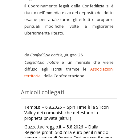
Il Coordinamento legali della Confedilizia si è
riunito nell’immediatezza del deposito del ddl in
esame per analizzarne gli effetti e proporre
puntuali modifiche volte a migliorarne
ulteriormente il testo.
da
Confedilizia notizie
, giugno ’26
Confedilizia notizie
è un mensile che viene
diffuso agli iscritti tramite le
Associazioni
territoriali
della Confederazione.
Articoli collegati
Tempi.it – 6.8.2026 – Spin Time è la Silicon
Valley dei comunisti che detestano la
proprietà privata (altrui)
Gazzettadireggio.it – 5.8.2026 – Dalla
Regione pronti 560 mila euro per il rilancio
centro storico di Reggio Emilia: ecco il piano