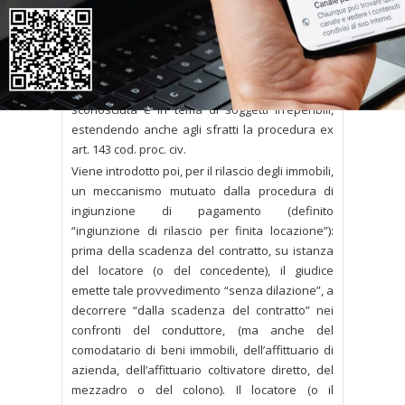
attualmente oggetto di procedimenti per
convalida di licenza e di sfratto per finita
locazione, nonché di sfratto per morosità”.
In questa prospettiva si interviene, anzitutto, in
materia di notifica agli stranieri con dimora
sconosciuta e in tema di soggetti irreperibili,
estendendo anche agli sfratti la procedura ex
art. 143 cod. proc. civ.
Viene introdotto poi, per il rilascio degli immobili,
un meccanismo mutuato dalla procedura di
ingiunzione di pagamento (definito
“ingiunzione di rilascio per finita locazione”):
prima della scadenza del contratto, su istanza
del locatore (o del concedente), il giudice
emette tale provvedimento “senza dilazione”, a
decorrere “dalla scadenza del contratto” nei
confronti del conduttore, (ma anche del
comodatario di beni immobili, dell’affittuario di
azienda, dell’affittuario coltivatore diretto, del
mezzadro o del colono). Il locatore (o il