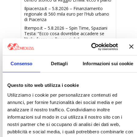
Ilpiacenza.it – 5.8.2026 – Finanziamento
regionale di 560 mila euro per l’Hub urbano
di Piacenza
Iltempo.it – 5.8.2026 – Spin Time, Spaziani
Testa: “Ecco cosa dovrebbe accadere se
l’Italia fosse un Paese civile”
〉 Notizie
Consenso
Dettagli
Informazioni sui cookie
APPROFONDIMENTI
Rassegna Stampa Confedilizia
Questo sito web utilizza i cookie
NEWSLETTER Confedilizia
Utilizziamo i cookie per personalizzare contenuti ed
annunci, per fornire funzionalità dei social media e per
Video/Audio
analizzare il nostro traffico. Condividiamo inoltre
Appuntamenti
informazioni sul modo in cui utilizza il nostro sito con i
nostri partner che si occupano di analisi dei dati web,
〉 Confedilizia notizie
pubblicità e social media, i quali potrebbero combinarle con