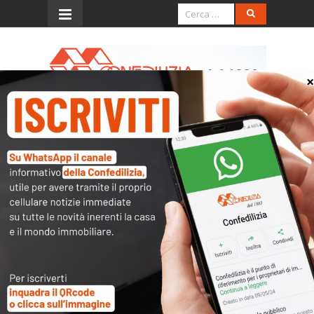
Menu
Depositato in Senato il
disegno di legge “sfratti”
È stato depositato in Senato il disegno di legge
del Governo n. 1896, recante “Disposizioni in
materia di rilascio di immobili”, che accoglie
diverse proposte della Confedilizia.
L’obiettivo – come riportato nella relazione di
accompagnamento – “è rendere maggiormente
rapida ed efficace la restituzione degli immobili,
riservando un’attenzione particolare a quelli