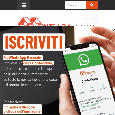
Menu
Divieto di parcheggio
nell’area comune
Non è affetta da nullità la delibera
adottata dall’assemblea condominiale
che vieti l’uso carrabile ed il posteggio
su tutta la parte dell’area antistante
l’immobile comune, poiché ciò non
preclude l’uso diverso di tale porzione
agli altri comproprietari. Infatti, “la