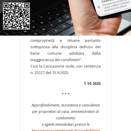
possibilità dei comproprietari di usare
un’area comune a parcheggio, tranne il
caso che sia costituita in forma
specifica ed autonoma come diritto di
servitù, costituisce solo una facoltà di
uso del bene connesso al diritto di
comproprietà e rimane pertanto
sottoposta alla disciplina dell’uso del
bene comune adottata dalla
maggioranza dei condòmini”.
Così la Cassazione civile, con sentenza
n. 25227 del 15.9.2025.
1.10.2025
* * *
Approfondimenti, assistenza e consulenza
per proprietari di casa, amministratori di
condominio
e agenti immobiliari presso le
Associazioni territoriali di Confedilizia