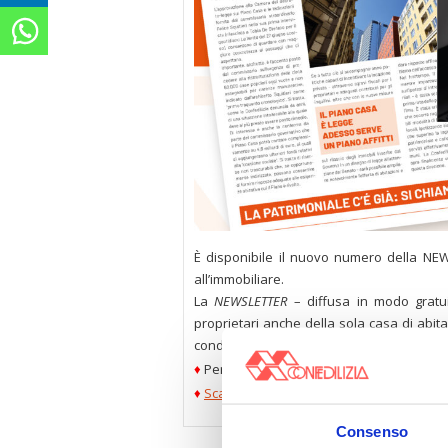
È disponibile il nuovo numero della NEW
all’immobiliare.
La
NEWSLETTER
– diffusa in modo gratui
proprietari anche della sola casa di abita
condominio, per gli agenti immobiliari e pe
♦
Per ricevere la
NEWSLETTER Confedilizia
, 
♦
Scarica qui il numero in diffusione (n. 12
Consenso