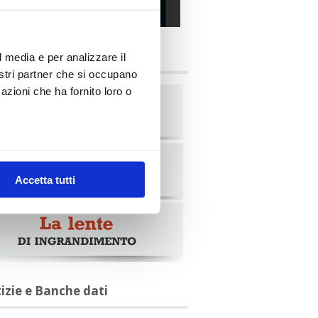
alia Oggi – Luglio 2026
briche
l media e per analizzare il
nostri partner che si occupano
azioni che ha fornito loro o
Accetta tutti
tizie e Banche dati