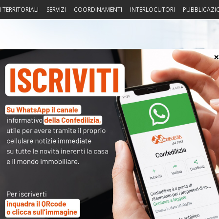
I TERRITORIALI
SERVIZI
COORDINAMENTI
INTERLOCUTORI
PUBBLICAZI
sprudenza
Fisco
Portierato
Intorno alla casa
Notiz
o 12/26 della NEWSLETTER
〉 Not
APP
R
N
V
A