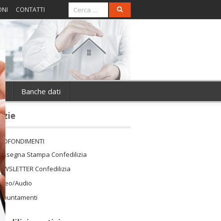
ONI
CONTATTI
ie
Banche dati
izie
ROFONDIMENTI
assegna Stampa Confedilizia
EWSLETTER Confedilizia
ideo/Audio
ppuntamenti