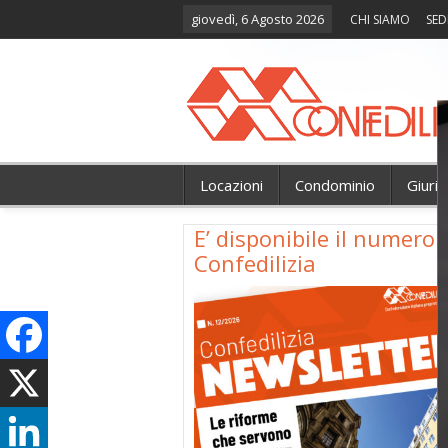
giovedì, 6 Agosto 2026
CHI SIAMO
SED
Locazioni
Condominio
Giuri
E’ disponibile il numer
Confedilizia