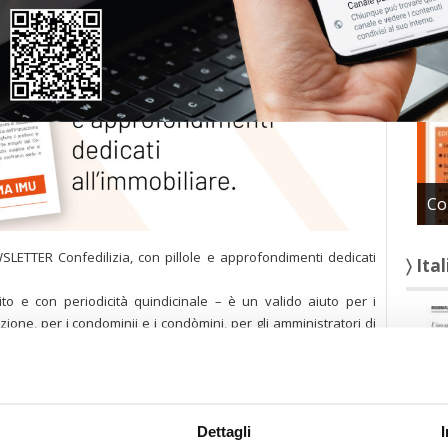
〉 Con
Co
SLETTER Confedilizia, con pillole e approfondimenti dedicati
〉 Ita
to e con periodicità quindicinale – è un valido aiuto per i
zione, per i condominii e i condòmini, per gli amministratori di
r tutti coloro che hanno a che fare con gli immobili.
scrivere a: segreteria@confedilizia.it
/2026)
Dettagli