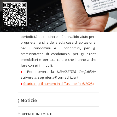
È disponibile il nuovo numero della
NEWSLETTER Confedilizia, con pillole e
approfondimenti dedicati all’immobiliare.
La
NEWSLETTER
– diffusa in modo gratuito e con
periodicità quindicinale – è un valido aiuto per i
proprietari anche della sola casa di abitazione,
per i condominii e i condòmini, per gli
amministratori di condominio, per gli agenti
immobiliari e per tutti coloro che hanno a che
fare con gli immobili.
♦
Per ricevere la
NEWSLETTER Confedilizia
,
scrivere a: segreteria@confedilizia.it
♦
Scarica qui il numero in diffusione (n. 6/2025)
〉 Notizie
APPROFONDIMENTI