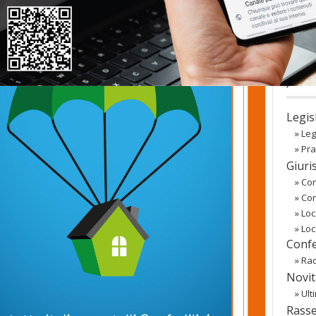
co
Regist
Passw
〉 Ba
Legis
»
Leg
»
Pra
Giuri
»
Cor
»
Co
»
Loc
»
Loc
Confe
»
Rac
Novit
»
Ult
Rass