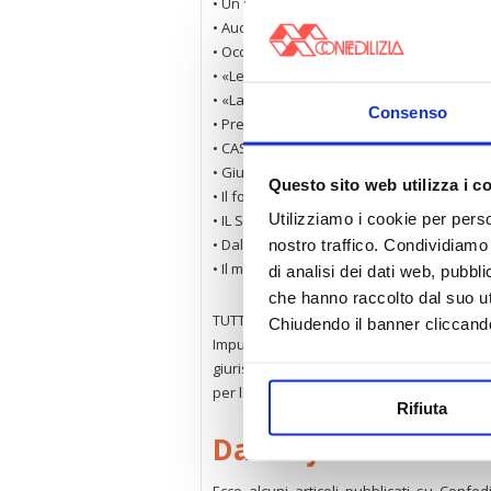
• Un messaggio chiaro
• Audizione della Confedilizia sul “Salva 
• Occupazione abusiva di case altrui: la Sa
• «Le occupazioni fanno crollare il valore 
• «La direttiva UE sulle case va cancellata»
Consenso
• Presentazione di libri alla Confedilizia
• CASA E FISCO
• Giurisprudenza sugli immobili
Questo sito web utilizza i c
• Il focus di Confedilizia sul decreto “Salv
Utilizziamo i cookie per perso
• IL SISTEMA CONFEDILIZIA
• Dalle Associazioni territoriali
nostro traffico. Condividiamo 
• Il mercato delle abitazioni nel primo tri
di analisi dei dati web, pubbl
che hanno raccolto dal suo uti
TUTTOCONDOMINIO
Chiudendo il banner cliccand
Imputazione delle spese condominiali p
giurisprudenza – Cavedio e condominio – A
per la tutela legale – Condomino allontana
Rifiuta
Da
Confedilizia noti