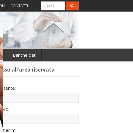
ONI
CONTATTI
ie
Banche dati
esso all’area riservata
utente:
ord:
ntienimi