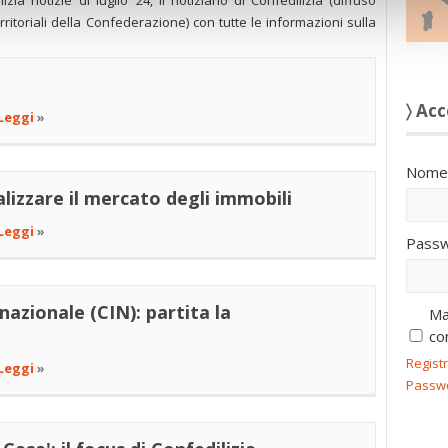
izia notizie di luglio ’24, il notiziario di Confedilizia (diffuso
ritoriali della Confederazione) con tutte le informazioni sulla
〉 Acc
Leggi
»
Nome 
alizzare il mercato degli immobili
Leggi
»
Passw
nazionale (CIN): partita la
Ma
co
Regist
Leggi
»
Passw