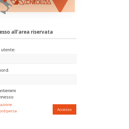
esso all’area riservata
utente:
ord:
ntienimi
nnesso
razione
Accesso
ord persa