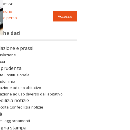
nnesso
razione
Accesso
ord persa
nche dati
lazione e prassi
islazione
ssi
sprudenza
te Costituzionale
ndominio
azione ad uso abitativo
azione ad uso diverso dall'abitativo
dilizia notizie
colta Confedilizia notizie
à
imi aggiornamenti
egna stampa