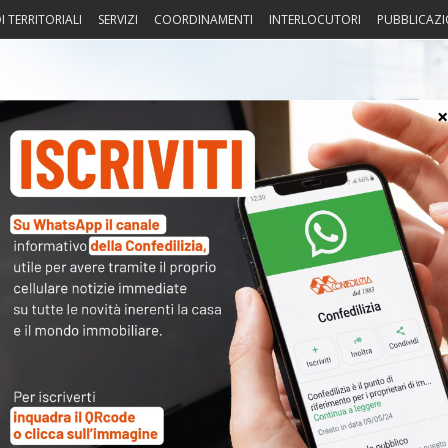
I TERRITORIALI
SERVIZI
COORDINAMENTI
INTERLOCUTORI
PUBBLICAZI
sprudenza
Fisco
Portierato
Intorno alla casa
Notiz
luglio
〉 Acc
Nome 
Passw
Ma