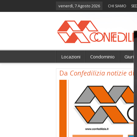
venerdì, 7 Agosto 2026
CHI SIAMO
SED
Locazioni
Condominio
Giuri
Da
Confedilizia notizie
di 