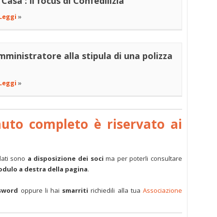
asa': il focus di Confedilizia
Leggi
»
mministratore alla stipula di una polizza
Leggi
»
nuto completo è riservato ai
dati sono
a disposizione dei soci
ma per poterli consultare
modulo a destra della pagina
.
sword
oppure li hai
smarriti
richiedili alla tua
Associazione