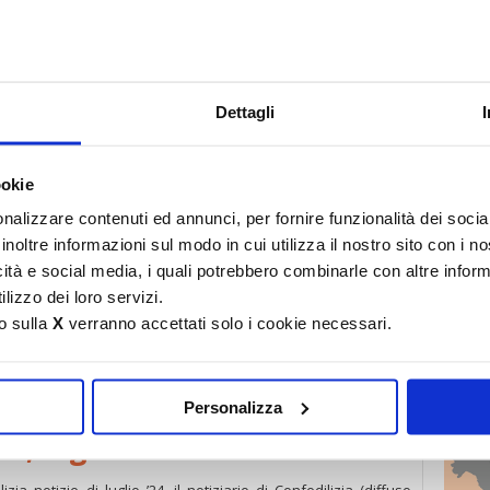
〉 5 r
Casa”
lis rivendica reati
delle case»
Dettagli
ookie
a Casa”
nalizzare contenuti ed annunci, per fornire funzionalità dei socia
inoltre informazioni sul modo in cui utilizza il nostro sito con i 
mestre 2024
icità e social media, i quali potrebbero combinarle con altre inform
lizzo dei loro servizi.
o sulla
X
verranno accettati solo i cookie necessari.
endenti, nuova pronuncia della Cassazione – Ultimissime di
〉 Sed
utorizzazione dell’amministratore alla stipula di una polizza
tosi dall’assemblea – Casi clinici di condominio
Personalizza
zie
, luglio 2024