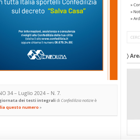
»
Con
»
Not
»
Arc
〉 Are
NO 34 – Luglio 2024 – N. 7.
iornata dei testi integrali
di
Confedilizia notizie
è
lia questo numero
»