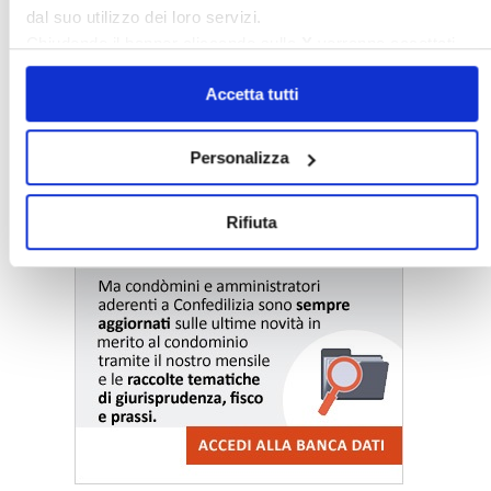
dal suo utilizzo dei loro servizi.
Chiudendo il banner cliccando sulla
X
verranno accettati
solo i cookie necessari.
Accetta tutti
〉 Notizie e Banche dati
Personalizza
Rifiuta