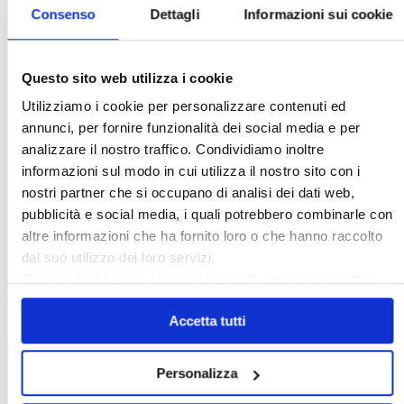
Consenso
Dettagli
Informazioni sui cookie
Questo sito web utilizza i cookie
Utilizziamo i cookie per personalizzare contenuti ed
Italia Oggi – Luglio 2026
annunci, per fornire funzionalità dei social media e per
analizzare il nostro traffico. Condividiamo inoltre
〉 Rubriche
informazioni sul modo in cui utilizza il nostro sito con i
nostri partner che si occupano di analisi dei dati web,
pubblicità e social media, i quali potrebbero combinarle con
altre informazioni che ha fornito loro o che hanno raccolto
dal suo utilizzo dei loro servizi.
Chiudendo il banner cliccando sulla
X
verranno accettati
solo i cookie necessari.
Accetta tutti
Personalizza