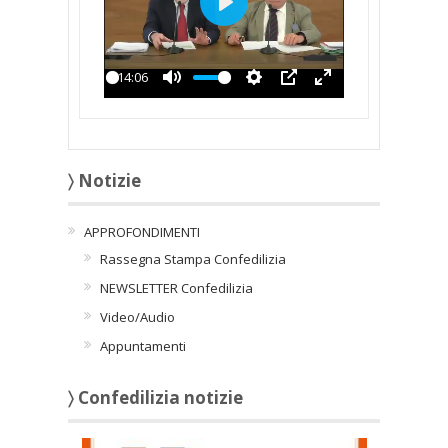
Play
-14:06
Play
Mute
Settings
PIP
Enter
fullscreen
〉 Notizie
APPROFONDIMENTI
Rassegna Stampa Confedilizia
NEWSLETTER Confedilizia
Video/Audio
Appuntamenti
〉 Confedilizia notizie