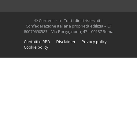
© Confedilizia - Tutti i diritti riservati |
Confederazione italiana proprietà edilizia – CF
80070690583 – Via Borgognona, 47 – 00187 Roma
Contatti e RPD
Disclaimer
Privacy policy
Cookie policy