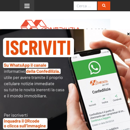
Menu
In Gazzetta il decreto
correttivo sulla
termoregolazione
È stato pubblicato in Gazzetta Ufficiale il
decreto legislativo n. 141/2016, che modifica e
integra il provvedimento (d.lgs. n. 102/2014) che
impone, in ogni condominio, di verificare se
sussista l’obbligo di introdurre sistemi di
termoregolazione e contabilizzazione del
calore.