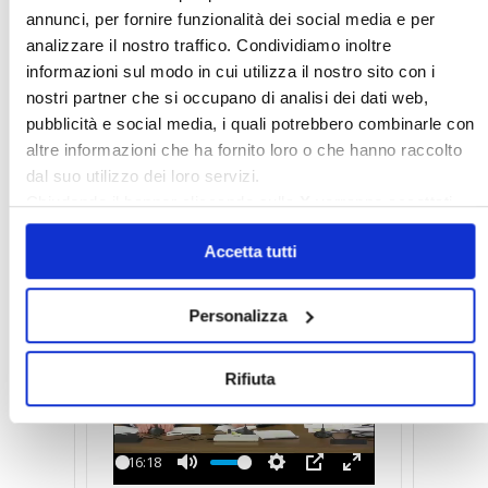
annunci, per fornire funzionalità dei social media e per
analizzare il nostro traffico. Condividiamo inoltre
informazioni sul modo in cui utilizza il nostro sito con i
Play
nostri partner che si occupano di analisi dei dati web,
pubblicità e social media, i quali potrebbero combinarle con
-08:58
altre informazioni che ha fornito loro o che hanno raccolto
Play
Mute
Settings
PIP
Enter
dal suo utilizzo dei loro servizi.
fullscreen
Chiudendo il banner cliccando sulla
X
verranno accettati
Iter
per deliberare ed eseguire i
solo i cookie necessari.
lavori
Accetta tutti
Personalizza
Rifiuta
Play
-16:18
Play
Mute
Settings
PIP
Enter