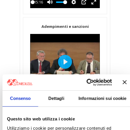
-15:16
Play
Mute
Settings
PIP
Enter
fullscreen
Adempimenti e sanzioni
Play
-24:37
Play
Mute
Settings
PIP
Enter
fullscreen
Consenso
Dettagli
Informazioni sui cookie
Casi di esenzione
Questo sito web utilizza i cookie
Utilizziamo i cookie per personalizzare contenuti ed