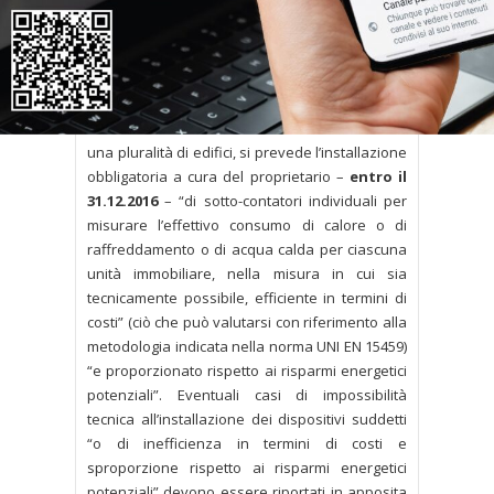
In particolare, nei condominii e negli “edifici
polifunzionali” riforniti da una fonte di
riscaldamento o raffreddamento centralizzata
o da una rete di teleriscaldamento o da un
sistema di fornitura centralizzato che alimenta
una pluralità di edifici, si prevede l’installazione
obbligatoria a cura del proprietario –
entro il
31.12.2016
– “di sotto-contatori individuali per
misurare l’effettivo consumo di calore o di
raffreddamento o di acqua calda per ciascuna
unità immobiliare, nella misura in cui sia
tecnicamente possibile, efficiente in termini di
costi” (ciò che può valutarsi con riferimento alla
metodologia indicata nella norma UNI EN 15459)
“e proporzionato rispetto ai risparmi energetici
potenziali”. Eventuali casi di impossibilità
tecnica all’installazione dei dispositivi suddetti
“o di inefficienza in termini di costi e
sproporzione rispetto ai risparmi energetici
potenziali” devono essere riportati in apposita