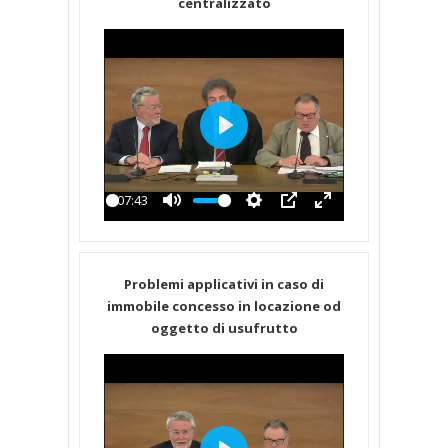
centralizzato
Play
-07:43
Play
Mute
Settings
PIP
Enter
fullscreen
Problemi applicativi in caso di
immobile concesso in locazione od
oggetto di usufrutto