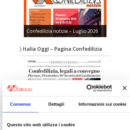
Confedilizia notizie – Luglio 2026
〉 Italia Oggi – Pagina Confedilizia
Consenso
Dettagli
Informazioni sui cookie
Italia Oggi – Luglio 2026
〉 Rubriche
Questo sito web utilizza i cookie