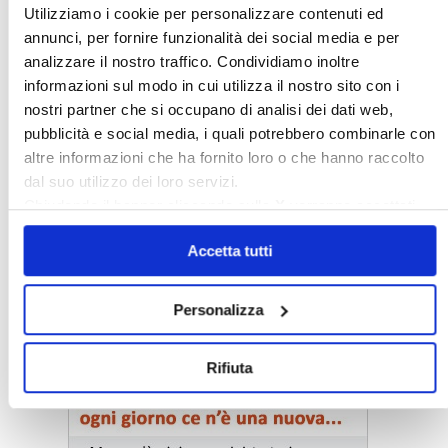
Utilizziamo i cookie per personalizzare contenuti ed
annunci, per fornire funzionalità dei social media e per
analizzare il nostro traffico. Condividiamo inoltre
informazioni sul modo in cui utilizza il nostro sito con i
nostri partner che si occupano di analisi dei dati web,
pubblicità e social media, i quali potrebbero combinarle con
altre informazioni che ha fornito loro o che hanno raccolto
dal suo utilizzo dei loro servizi.
Chiudendo il banner cliccando sulla
X
verranno accettati
solo i cookie necessari.
Accetta tutti
Personalizza
〉 Notizie e Banche dati
Rifiuta