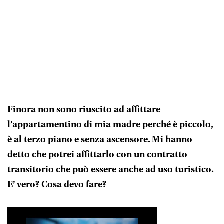
TV
PARMA
RADIO
PARMA
PUBLIEDI
SVAGO
CINA
Finora non sono riuscito ad affittare
CHIAMA
l’appartamentino di mia madre perché è piccolo,
PARMA
è al terzo piano e senza ascensore. Mi hanno
detto che potrei affittarlo con un contratto
transitorio che può essere anche ad uso turistico.
E’ vero? Cosa devo fare?