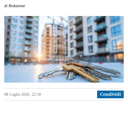
GWEB+
di
Redazione
PODCAST
NECROLOGI
RICEVI
LE
NEWS
GAZZETTA
CLUB
SERVIZI
08 Luglio 2026, 22:18
Condividi
SCRIVICI
12