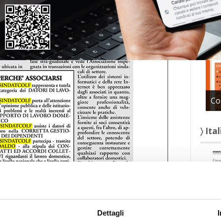
〉 Con
Co
〉 Ita
Dettagli