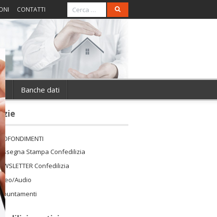
ONI
CONTATTI
ie
Banche dati
izie
ROFONDIMENTI
assegna Stampa Confedilizia
EWSLETTER Confedilizia
ideo/Audio
ppuntamenti