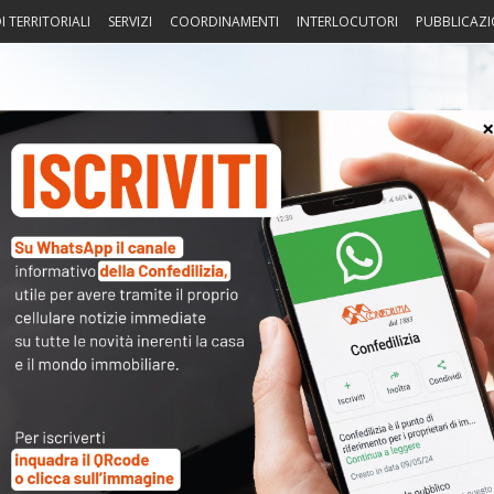
I TERRITORIALI
SERVIZI
COORDINAMENTI
INTERLOCUTORI
PUBBLICAZI
sprudenza
Fisco
Portierato
Intorno alla casa
Notiz
016 – I tanti servizi di Assindatcolf
〉 Not
APP
R
N
V
A