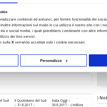
It
ookie
〉 Ru
nalizzare contenuti ed annunci, per fornire funzionalità dei socia
inoltre informazioni sul modo in cui utilizza il nostro sito con i 
icità e social media, i quali potrebbero combinarle con altre inform
lizzo dei loro servizi.
o sulla
X
verranno accettati solo i cookie necessari.
Personalizza
i servizi di Assindatcolf
〉 No
el Sud
Il Quotidiano del Sud
Italia Oggi –
– 31.8.2017 –
30.8.2017 – L’edilizia