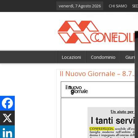
venerdì, 7 Agosto 2026
CHI SIAMO
SED
Locazioni
Condominio
Giuri
Il Nuovo Giornale – 8.7.2