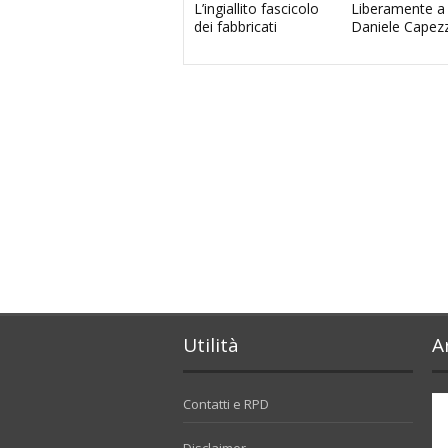
L’ingiallito fascicolo
Liberamente a
dei fabbricati
Daniele Capez
Utilità
A
Contatti e RPD