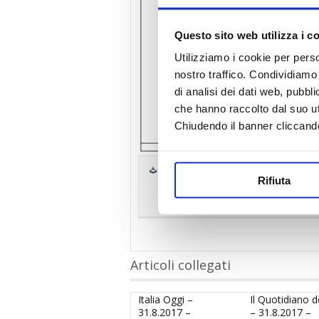
Questo sito web utilizza i c
Utilizziamo i cookie per perso
nostro traffico. Condividiamo 
di analisi dei dati web, pubbl
che hanno raccolto dal suo uti
Chiudendo il banner cliccand
Scarica e stampa il pdf
Rifiuta
Il Nuovo Giornale – 8.7.2016 – I tant
Articoli collegati
Italia Oggi –
Il Quotidiano d
31.8.2017 –
– 31.8.2017 –