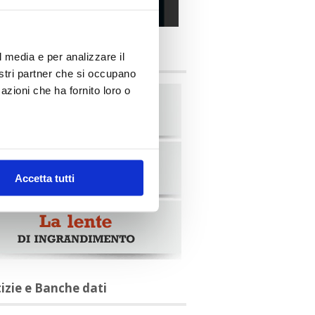
alia Oggi – Luglio 2026
briche
l media e per analizzare il
nostri partner che si occupano
azioni che ha fornito loro o
Accetta tutti
tizie e Banche dati