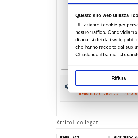
Questo sito web utilizza i c
Utilizziamo i cookie per perso
nostro traffico. Condividiamo 
di analisi dei dati web, pubbl
che hanno raccolto dal suo uti
Chiudendo il banner cliccand
Rifiuta
Scarica e stampa il p
Il Giornale di Vicenza – 9.6.2016 
Articoli collegati
Italia Oggi –
Il Quotidiano d