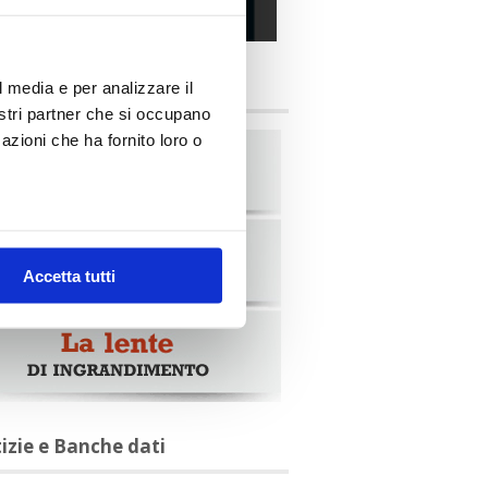
alia Oggi – Luglio 2026
briche
l media e per analizzare il
nostri partner che si occupano
azioni che ha fornito loro o
Accetta tutti
tizie e Banche dati