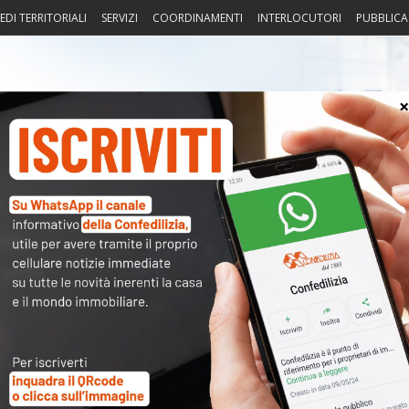
EDI TERRITORIALI
SERVIZI
COORDINAMENTI
INTERLOCUTORI
PUBBLICA
sprudenza
Fisco
Portierato
Intorno alla casa
Notiz
.6.2016 – 2015, diminuiti gli sfratti
〉 Not
APP
R
N
V
A