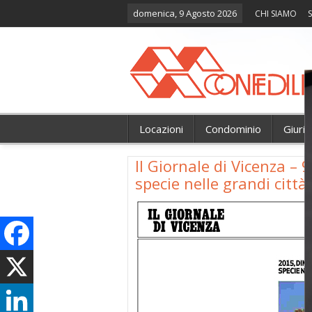
domenica, 9 Agosto 2026
CHI SIAMO
S
Locazioni
Condominio
Giuri
Il Giornale di Vicenza – 9
specie nelle grandi città