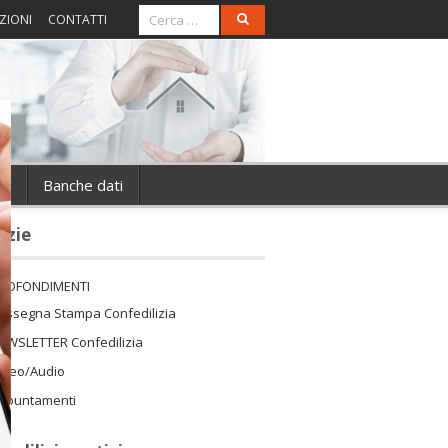
ZIONI
CONTATTI
ie
Banche dati
izie
ROFONDIMENTI
assegna Stampa Confedilizia
EWSLETTER Confedilizia
ideo/Audio
ppuntamenti