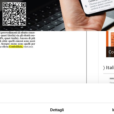
〉 Con
Co
〉 Ita
Dettagli