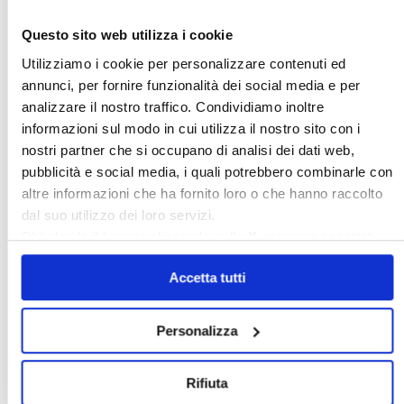
Italia Oggi – Luglio 2026
Questo sito web utilizza i cookie
Utilizziamo i cookie per personalizzare contenuti ed
〉 Rubriche
annunci, per fornire funzionalità dei social media e per
analizzare il nostro traffico. Condividiamo inoltre
informazioni sul modo in cui utilizza il nostro sito con i
nostri partner che si occupano di analisi dei dati web,
pubblicità e social media, i quali potrebbero combinarle con
altre informazioni che ha fornito loro o che hanno raccolto
dal suo utilizzo dei loro servizi.
Chiudendo il banner cliccando sulla
X
verranno accettati
solo i cookie necessari.
Accetta tutti
Personalizza
〉 Notizie e Banche dati
Rifiuta