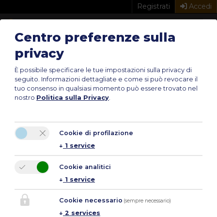
Registrati
Accedi
Centro preferenze sulla
privacy
Home
Notizie e Mercato
Rigenerazione urbana: “Comuni e proprietari insieme”
È possibile specificare le tue impostazioni sulla privacy di
Rigenerazione urbana:
seguito.
Informazioni dettagliate e come si può revocare il
tuo consenso in qualsiasi momento può essere trovato nel
“Comuni e proprietari
nostro
Politica sulla Privacy
.
insieme”
29/05/2026
di
Marco Tessardi
Cookie di profilazione
↓
1
service
Cookie analitici
↓
1
service
Cookie necessario
(sempre necessario)
↓
2
services