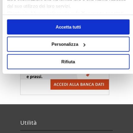
dal suo utilizzo dei loro servizi.
Chiudendo il banner cliccando sulla
X
verranno accettati
solo i cookie necessari.
Accetta tutti
Personalizza
Rifiuta
Utilità