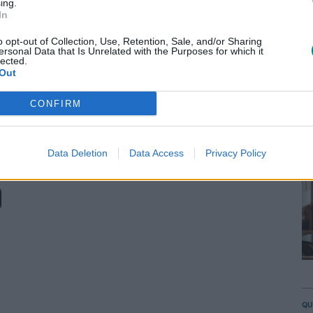
ing.
Pi
In
S
o opt-out of Collection, Use, Retention, Sale, and/or Sharing
anale racconta anche come l'agricoltura
ersonal Data that Is Unrelated with the Purposes for which it
A
lected.
ampagna Amica nel mondo attraverso
Out
 spazio alle idee che guardano al futuro:
CONFIRM
a dallo smartphone e migliorare la
 restauro sempre più hi-tech, capace di
Data Deletion
Data Access
Privacy Policy
o valore economico.
QU