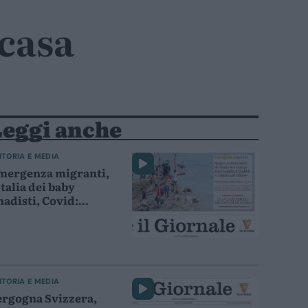
 casa
Leggi anche
ITORIA E MEDIA
mergenza migranti,
Italia dei baby
hadisti, Covid:
isteri russi di Conte
ITORIA E MEDIA
ergogna Svizzera,