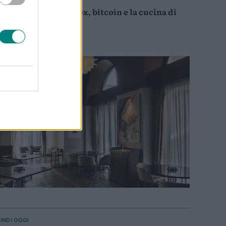
pero: Rubik, juke-box, bitcoin e la cucina di
camardella
ndrea Cuomo
INDI OGGI