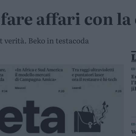
are affari con la
st verità. Beko in testacoda
L
ED
L
E
l’
L
ji
m
L
L
ED
V