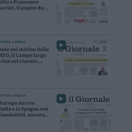
ddio a Francesco
uccini, il pugno duro
i Madrid
ITORIA E MEDIA
onte nel mirino della
ATO, il Campo largo
iviso sul riarmo,
isi migratoria di
euta
ITORIA E MEDIA
’Europa sta con
Italia e la Spagna con
clandestini, ancora
glio accise, il saluto
Baresi