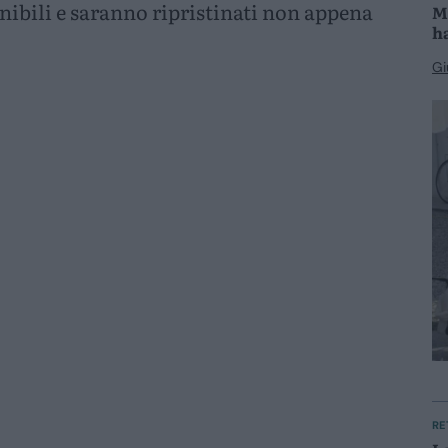
bili e saranno ripristinati non appena
M
h
Gi
RE