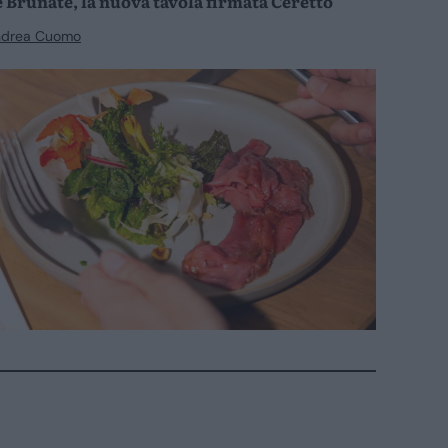
e Brunate, la nuova tavola firmata Ceretto
ndrea Cuomo