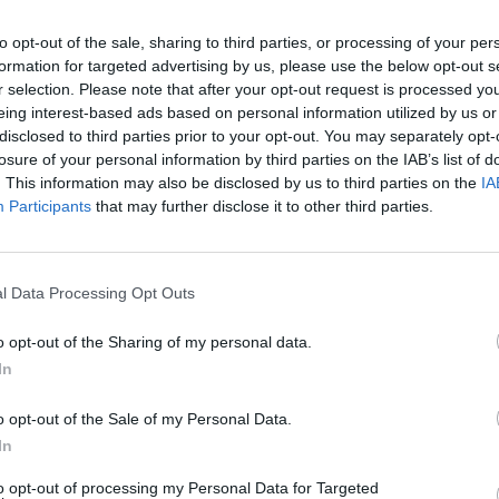
omesse e ambizioni devono fare i conti con
LA
Tra le pagine anche una fotografia sul
A 
to opt-out of the sale, sharing to third parties, or processing of your per
n
sul mondo delle badanti e dei lavoratori
formation for targeted advertising by us, please use the below opt-out s
r selection. Please note that after your opt-out request is processed y
accompagnato anche da un'espansione
Vi
eing interest-based ads based on personal information utilized by us or
disclosed to third parties prior to your opt-out. You may separately opt-
losure of your personal information by third parties on the IAB’s list of
. This information may also be disclosed by us to third parties on the
IA
Participants
that may further disclose it to other third parties.
l Data Processing Opt Outs
o opt-out of the Sharing of my personal data.
In
o opt-out of the Sale of my Personal Data.
In
to opt-out of processing my Personal Data for Targeted
RE