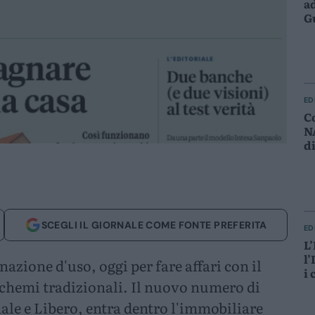
a
G
d
ED
C
N
d
cr
C
SCEGLI IL GIORNALE COME FONTE PREFERITA
ED
L
l’
azione d'uso, oggi per fare affari con il
i 
schemi tradizionali. Il nuovo numero di
ta
a 
nale e Libero, entra dentro l'immobiliare