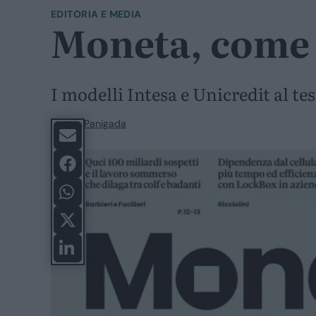
EDITORIA E MEDIA
Moneta, come f
I modelli Intesa e Unicredit al te
Valeria Panigada
SHARE-BAR-BLOCK.SHARE-BUTTON-ARIA-LABE
SHARE-BAR-BLOCK.SHARE-BUTTON-ARIA-LABE
SHARE-BAR-BLOCK.SHARE-BUTTON-ARIA-LABE
SHARE-BAR-BLOCK.SHARE-BUTTON-ARIA-LABE
SHARE-BAR-BLOCK.SHARE-BUTTON-ARIA-LABE