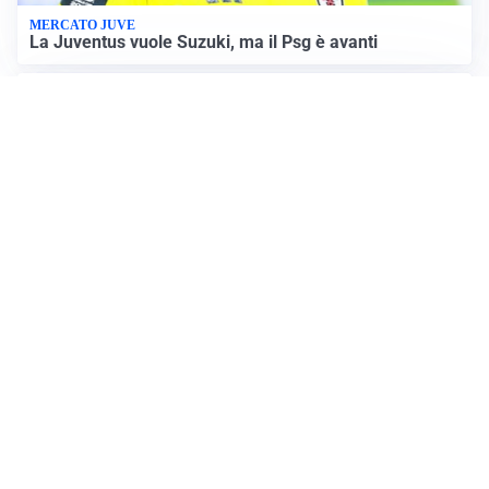
MERCATO JUVE
La Juventus vuole Suzuki, ma il Psg è avanti
CALCIOMERCATO
Inter, Frattesi blocca il mercato nerazzurro: la
situazione
SERIE A
Roma, troppi gol subiti: Gasp deve lavorare in difesa
SERIE A
Milan, quanto lavoro per Amorim: il campo parla
chiaro
Altre notizie
Il Nuovo Levante