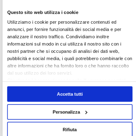
Questo sito web utilizza i cookie
Utilizziamo i cookie per personalizzare contenuti ed
annunci, per fornire funzionalità dei social media e per
〉 Notizie e Banche dati
analizzare il nostro traffico. Condividiamo inoltre
informazioni sul modo in cui utilizza il nostro sito con i
nostri partner che si occupano di analisi dei dati web,
pubblicità e social media, i quali potrebbero combinarle con
altre informazioni che ha fornito loro o che hanno raccolto
dal suo utilizzo dei loro servizi.
Chiudendo il banner cliccando sulla
X
verranno accettati
solo i cookie necessari.
Accetta tutti
Personalizza
Rifiuta