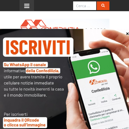
Menu
Approfondimenti
NOTIZIE UTILI PER I
PROPRIETARI DI FABBRICATI
CON DIPENDENTI
Show More
” tag=”null” show_more=”on”]