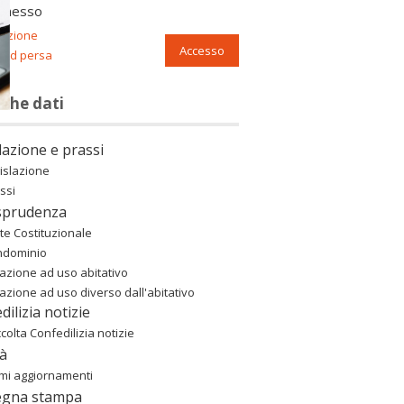
nnesso
razione
Accesso
ord persa
nche dati
lazione e prassi
islazione
ssi
sprudenza
te Costituzionale
ndominio
azione ad uso abitativo
azione ad uso diverso dall'abitativo
dilizia notizie
colta Confedilizia notizie
à
imi aggiornamenti
egna stampa