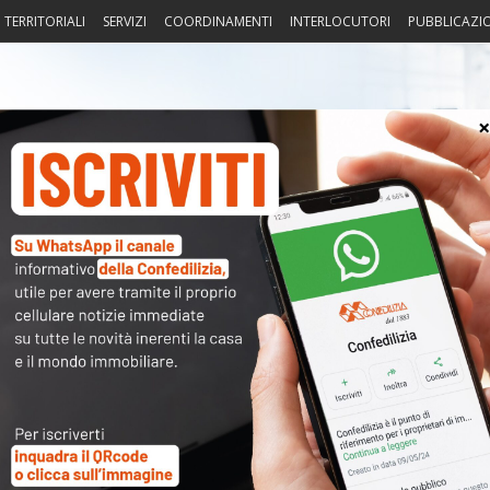
I TERRITORIALI
SERVIZI
COORDINAMENTI
INTERLOCUTORI
PUBBLICAZI
sprudenza
Fisco
Portierato
Intorno alla casa
Notiz
Studio Aperto – Ore 18.30
〉 Acc
nuto completo è riservato ai
Nome 
dati sono
a disposizione dei soci
ma per poterli consultare
Passw
modulo a destra della pagina
.
sword
oppure li hai
smarriti
richiedili alla tua
Associazione
Ma