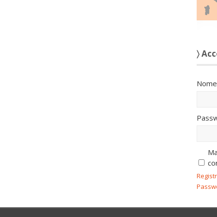
〉 Acc
Nome 
Passw
Ma
co
Regist
Passw