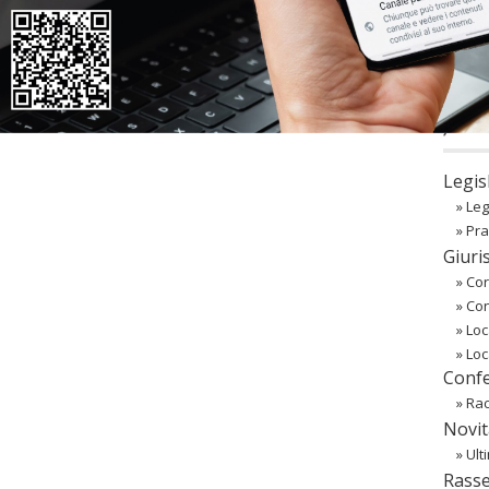
co
Regist
Passw
〉 Ba
Legis
»
Leg
»
Pra
Giuri
»
Cor
»
Co
»
Loc
»
Loc
Confe
»
Rac
Novit
»
Ult
Rass