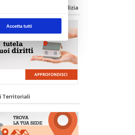
agioni per aderire a Confedilizia
Accetta tutti
i Territoriali