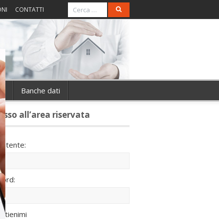
ONI
CONTATTI
ie
Banche dati
esso all’area riservata
utente:
ord:
ntienimi