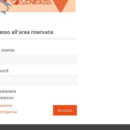
esso all’area riservata
utente:
ord:
ntienimi
nnesso
razione
Accesso
ord persa