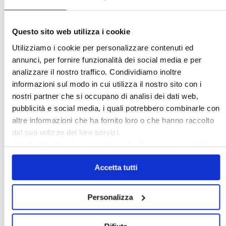
Questo sito web utilizza i cookie
Italia Oggi – Luglio 2026
Utilizziamo i cookie per personalizzare contenuti ed
annunci, per fornire funzionalità dei social media e per
〉 Rubriche
analizzare il nostro traffico. Condividiamo inoltre
informazioni sul modo in cui utilizza il nostro sito con i
nostri partner che si occupano di analisi dei dati web,
pubblicità e social media, i quali potrebbero combinarle con
altre informazioni che ha fornito loro o che hanno raccolto
dal suo utilizzo dei loro servizi.
Chiudendo il banner cliccando sulla
X
verranno accettati
solo i cookie necessari.
Accetta tutti
Personalizza