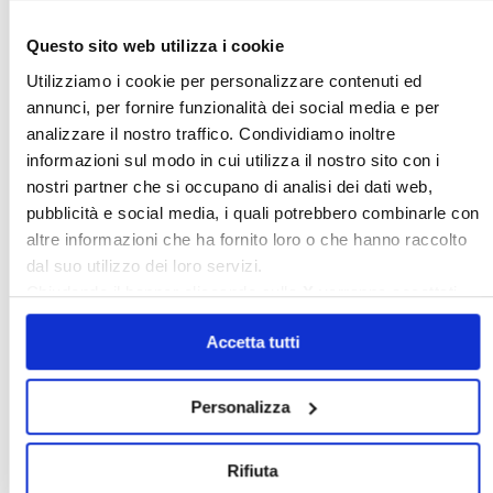
Italia Oggi – Luglio 2026
Questo sito web utilizza i cookie
Utilizziamo i cookie per personalizzare contenuti ed
〉 Rubriche
annunci, per fornire funzionalità dei social media e per
analizzare il nostro traffico. Condividiamo inoltre
informazioni sul modo in cui utilizza il nostro sito con i
nostri partner che si occupano di analisi dei dati web,
pubblicità e social media, i quali potrebbero combinarle con
altre informazioni che ha fornito loro o che hanno raccolto
dal suo utilizzo dei loro servizi.
Chiudendo il banner cliccando sulla
X
verranno accettati
solo i cookie necessari.
Accetta tutti
Personalizza
〉 Notizie e Banche dati
Rifiuta