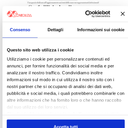
Consenso
Dettagli
Informazioni sui cookie
Italia Oggi – Luglio 2026
Questo sito web utilizza i cookie
Utilizziamo i cookie per personalizzare contenuti ed
annunci, per fornire funzionalità dei social media e per
analizzare il nostro traffico. Condividiamo inoltre
informazioni sul modo in cui utilizza il nostro sito con i
nostri partner che si occupano di analisi dei dati web,
pubblicità e social media, i quali potrebbero combinarle con
altre informazioni che ha fornito loro o che hanno raccolto
dal suo utilizzo dei loro servizi.
Chiudendo il banner cliccando sulla
X
verranno accettati
solo i cookie necessari.
〉 Confedilizia notizie
Accetta tutti