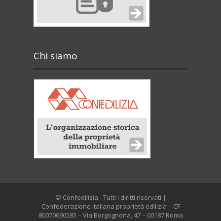
Chi siamo
© Confedilizia - Tutti i diritti riservati |
Confederazione italiana proprietà edilizia – CF
80070690583 – Via Borgognona, 47 – 00187 Roma