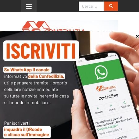
Menu
La Nazione – 12.5.2016 –
“Stop al fisco-vampiro sulla
casa – Abbassare subito le
tasse locali”