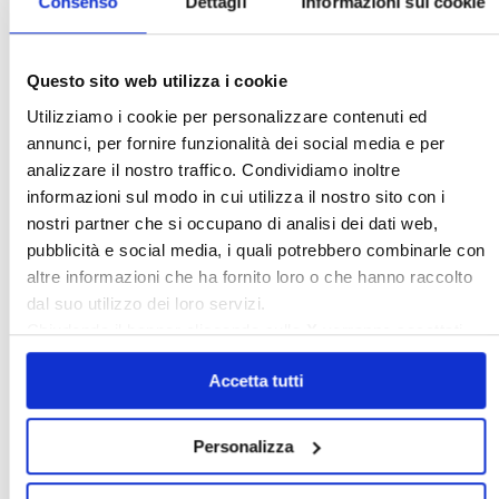
Consenso
Dettagli
Informazioni sui cookie
Questo sito web utilizza i cookie
Italia Oggi – Luglio 2026
Utilizziamo i cookie per personalizzare contenuti ed
annunci, per fornire funzionalità dei social media e per
analizzare il nostro traffico. Condividiamo inoltre
〉 Rubriche
informazioni sul modo in cui utilizza il nostro sito con i
nostri partner che si occupano di analisi dei dati web,
pubblicità e social media, i quali potrebbero combinarle con
altre informazioni che ha fornito loro o che hanno raccolto
dal suo utilizzo dei loro servizi.
Chiudendo il banner cliccando sulla
X
verranno accettati
solo i cookie necessari.
Accetta tutti
Personalizza