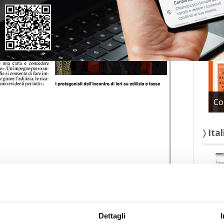
〉 Con
Co
〉 Ita
Dettagli