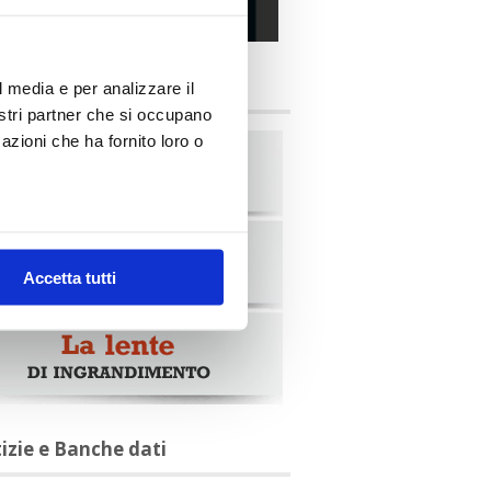
alia Oggi – Luglio 2026
briche
l media e per analizzare il
nostri partner che si occupano
azioni che ha fornito loro o
Accetta tutti
tizie e Banche dati