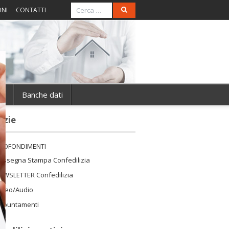
ONI
CONTATTI
ie
Banche dati
izie
ROFONDIMENTI
assegna Stampa Confedilizia
EWSLETTER Confedilizia
ideo/Audio
ppuntamenti