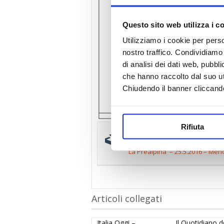
Questo sito web utilizza i c
Utilizziamo i cookie per perso
nostro traffico. Condividiamo 
di analisi dei dati web, pubbl
che hanno raccolto dal suo uti
Chiudendo il banner cliccand
Rifiuta
Scarica e stampa il p
La Prealpina – 25.5.2016 – Meno 
Articoli collegati
Italia Oggi –
Il Quotidiano d