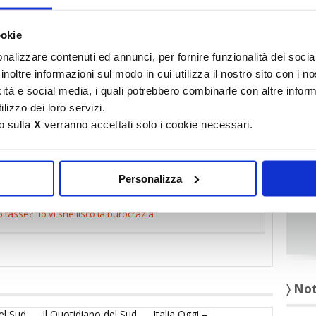
It
ookie
〉 Ru
nalizzare contenuti ed annunci, per fornire funzionalità dei socia
inoltre informazioni sul modo in cui utilizza il nostro sito con i 
icità e social media, i quali potrebbero combinarle con altre inform
lizzo dei loro servizi.
o sulla
X
verranno accettati solo i cookie necessari.
Personalizza
df
tasse? “Io vi snellisco la burocrazia”
〉 No
el Sud
Il Quotidiano del Sud
Italia Oggi –