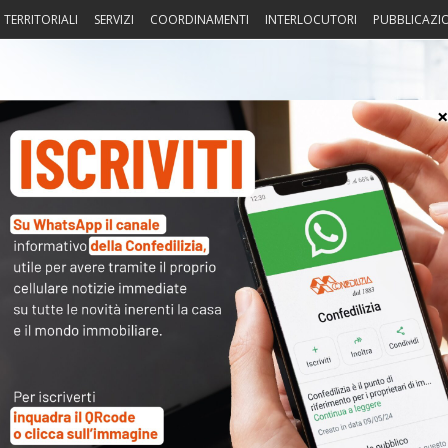
I TERRITORIALI
SERVIZI
COORDINAMENTI
INTERLOCUTORI
PUBBLICAZI
sprudenza
Fisco
Portierato
Intorno alla casa
Notiz
– Meno tasse? “Io vi snellisco la
〉 Not
APP
R
N
V
A