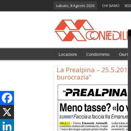
sabato, 8 Agosto 2026
CHI SIAMO
SED
Locazioni
Condominio
Giuri
La Prealpina – 25.5.2016 
burocrazia”