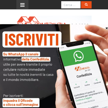
Menu
La Provincia di Varese –
8.6.2016 – Cosa c’era nei
programmi elettorali di
cent’anni fa?