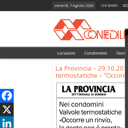
venerdì, 7 Agosto 2026
CHI SIAMO
SED
Locazioni
Condominio
Giuri
La Provincia – 29.10.201
termostatiche – “Occorre