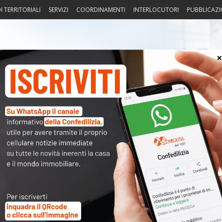
I TERRITORIALI
SERVIZI
COORDINAMENTI
INTERLOCUTORI
PUBBLICAZI
sprudenza
Fisco
Portierato
Intorno alla casa
Notiz
6 – Nei condomini valvole
〉 Not
 un rinvio, la gente non è pronta”
APP
R
N
V
A