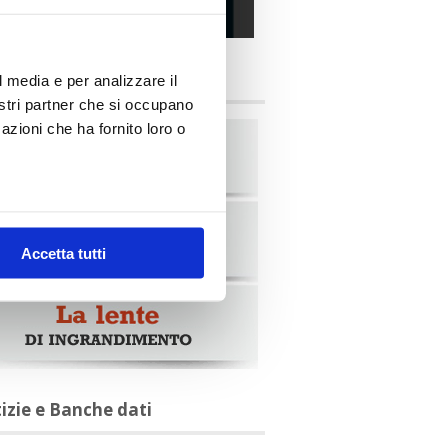
alia Oggi – Luglio 2026
briche
l media e per analizzare il
nostri partner che si occupano
azioni che ha fornito loro o
Accetta tutti
tizie e Banche dati