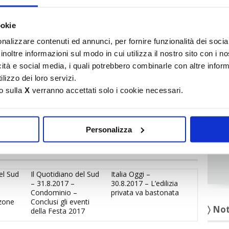
It
ookie
〉 Ru
nalizzare contenuti ed annunci, per fornire funzionalità dei socia
inoltre informazioni sul modo in cui utilizza il nostro sito con i 
icità e social media, i quali potrebbero combinarle con altre inform
lizzo dei loro servizi.
o sulla
X
verranno accettati solo i cookie necessari.
Personalizza
el Sud
Il Quotidiano del Sud
Italia Oggi –
– 31.8.2017 –
30.8.2017 – L’edilizia
Condominio –
privata va bastonata
zone
Conclusi gli eventi
〉 No
della Festa 2017