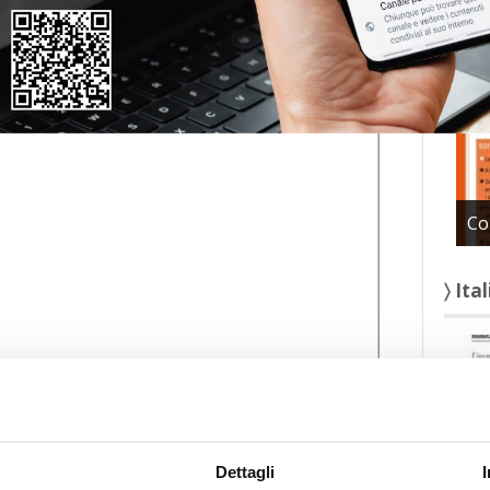
〉 Con
Co
〉 Ita
Dettagli