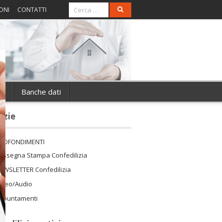
ONI
CONTATTI
ie
Banche dati
izie
ROFONDIMENTI
assegna Stampa Confedilizia
EWSLETTER Confedilizia
ideo/Audio
ppuntamenti