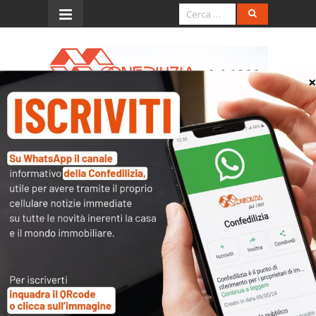
Menu
L’Eco di Bergamo –
16.11.2016 – “Unificare Imu
e Tasi”: sul Pd scoppia la
bufera