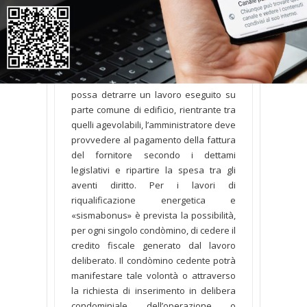
comuni di edifici. Le Entrate hanno
ribadito quanto affermato con le
circolari n. 11/E del 18.5.’18 e n. 17/E del
23.7.’18 oltre a richiamare i principii
espressi nei precedenti provvedimenti
datati 2017. Affinché il condòmino
possa detrarre un lavoro eseguito su
parte comune di edificio, rientrante tra
quelli agevolabili, l’amministratore deve
provvedere al pagamento della fattura
del fornitore secondo i dettami
legislativi e ripartire la spesa tra gli
aventi diritto. Per i lavori di
riqualificazione energetica e
«sismabonus» è prevista la possibilità,
per ogni singolo condòmino, di cedere il
credito fiscale generato dal lavoro
deliberato. Il condòmino cedente potrà
manifestare tale volontà o attraverso
la richiesta di inserimento in delibera
condominiale dell’operazione o