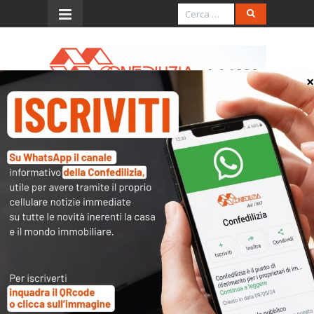
Menu
L’ecobonus e la cessione
del credito
Con la Risoluzione numero 84/E
l’Agenzia ha fatto il punto sugli
adempimenti da rispettare per la
cessione del credito fiscale
corrispondente alla detrazione per
interventi di «ecobonus» e
«sismabonus» effettuati su parti