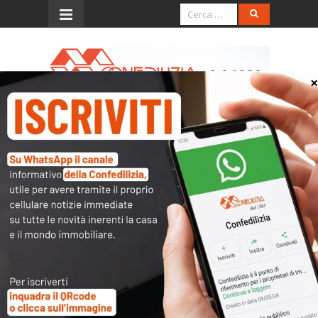
Menu
Libero – 29.8.2017 – Ecco i
600 immobili dove
ospiteremo i profughi
sgomberati