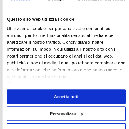
Questo sito web utilizza i cookie
Italia Oggi – Luglio 2026
Utilizziamo i cookie per personalizzare contenuti ed
annunci, per fornire funzionalità dei social media e per
〉 Rubriche
analizzare il nostro traffico. Condividiamo inoltre
informazioni sul modo in cui utilizza il nostro sito con i
nostri partner che si occupano di analisi dei dati web,
pubblicità e social media, i quali potrebbero combinarle con
altre informazioni che ha fornito loro o che hanno raccolto
dal suo utilizzo dei loro servizi.
Chiudendo il banner cliccando sulla
X
verranno accettati
solo i cookie necessari.
Accetta tutti
Personalizza