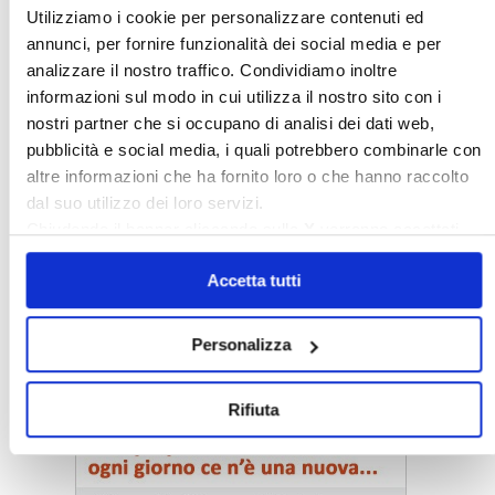
Utilizziamo i cookie per personalizzare contenuti ed
annunci, per fornire funzionalità dei social media e per
analizzare il nostro traffico. Condividiamo inoltre
informazioni sul modo in cui utilizza il nostro sito con i
nostri partner che si occupano di analisi dei dati web,
pubblicità e social media, i quali potrebbero combinarle con
altre informazioni che ha fornito loro o che hanno raccolto
dal suo utilizzo dei loro servizi.
Chiudendo il banner cliccando sulla
X
verranno accettati
solo i cookie necessari.
Accetta tutti
Personalizza
〉 Notizie e Banche dati
Rifiuta