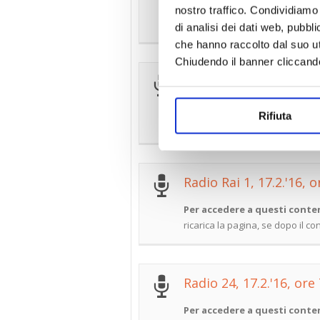
Per accedere a questi conten
nostro traffico. Condividiamo 
ricarica la pagina, se dopo il c
di analisi dei dati web, pubbl
che hanno raccolto dal suo uti
Chiudendo il banner cliccand
Radio Rai 2, 18.2.'16, o
Per accedere a questi conten
Rifiuta
ricarica la pagina, se dopo il c
Radio Rai 1, 17.2.'16, o
Per accedere a questi conten
ricarica la pagina, se dopo il c
Radio 24, 17.2.'16, ore
Per accedere a questi conten