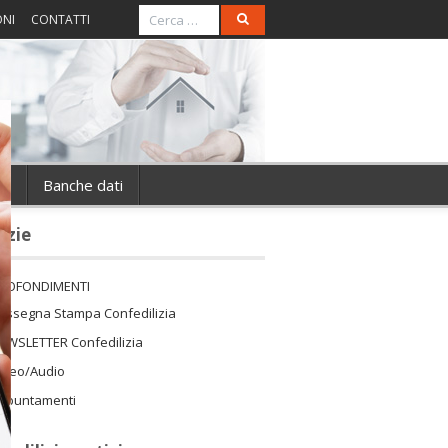
ONI
CONTATTI
ie
Banche dati
izie
ROFONDIMENTI
assegna Stampa Confedilizia
EWSLETTER Confedilizia
ideo/Audio
ppuntamenti