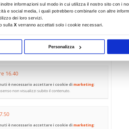
uti è necessario accettare i cookie di
marketing
:
inoltre informazioni sul modo in cui utilizza il nostro sito con i 
onsenso non visualizzi subito il contenuto.
icità e social media, i quali potrebbero combinarle con altre inform
lizzo dei loro servizi.
o sulla
X
verranno accettati solo i cookie necessari.
re 7.55
uti è necessario accettare i cookie di
marketing
:
Personalizza
onsenso non visualizzi subito il contenuto.
re 16.40
uti è necessario accettare i cookie di
marketing
:
onsenso non visualizzi subito il contenuto.
 7.50
uti è necessario accettare i cookie di
marketing
: