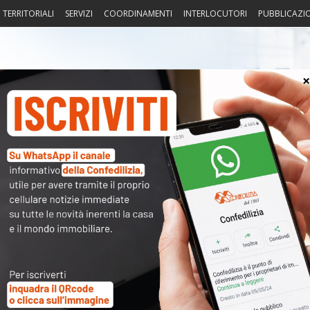
I TERRITORIALI
SERVIZI
COORDINAMENTI
INTERLOCUTORI
PUBBLICAZI
sprudenza
Fisco
Portierato
Intorno alla casa
Notiz
〉 Not
te – Radio
.45
APP
R
uti è necessario accettare i cookie di
marketing
:
N
onsenso non visualizzi subito il contenuto.
V
A
rticoli e interviste