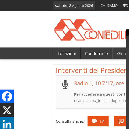
sabato, 8 Agosto 2026
CHI SIAMO
SED
Locazioni
Condominio
Giuri
Interventi del Presiden
Radio 1, 10.7.'17, ore 8
Per accedere a questi conten
ricarica la pagina, se dopo il c
Consulta anche:
TV
A