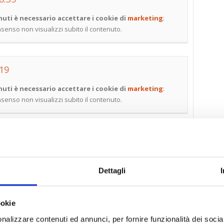
uti è necessario accettare i cookie di
marketing
:
onsenso non visualizzi subito il contenuto.
 19
uti è necessario accettare i cookie di
marketing
:
onsenso non visualizzi subito il contenuto.
a, 9.4.'16 - Intervento avv. Moja
uti è necessario accettare i cookie di
marketing
:
onsenso non visualizzi subito il contenuto.
Dettagli
ookie
a, 9.4.'16 - Replica avv. Moja
nalizzare contenuti ed annunci, per fornire funzionalità dei socia