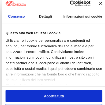
Rassegna Stampa Confedilizia
NEWSLETTER Confedilizia
Video/Audio
Consenso
Dettagli
Informazioni sui cookie
Appuntamenti
Questo sito web utilizza i cookie
〉 Confedilizia notizie
Utilizziamo i cookie per personalizzare contenuti ed
annunci, per fornire funzionalità dei social media e per
analizzare il nostro traffico. Condividiamo inoltre
informazioni sul modo in cui utilizza il nostro sito con i
nostri partner che si occupano di analisi dei dati web,
pubblicità e social media, i quali potrebbero combinarle con
altre informazioni che ha fornito loro o che hanno raccolto
dal suo utilizzo dei loro servizi.
Confedilizia notizie – Luglio 2026
Chiudendo il banner cliccando sulla
X
verranno accettati
solo i cookie necessari.
〉 Italia Oggi – Pagina Confedilizia
Accetta tutti