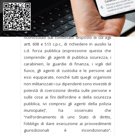
dare attuazione ad un provvedimento
giurisdizionale.
In particolare, la Corte, dopo aver chiarito
preliminarmente che “nelle esecuzioni per
rilascio, spetta all’ufficiale giudiziario il potere,
riconosciuto dal combinato disposto di cui agli
artt. 608 e 513 c.p.c., di richiedere in ausilio la
c.d. forza pubblica (espressione questa che
comprende: gli agenti di pubblica sicurezza, i
carabinieri, le guardie di finanza, i vigili del
fuoco, gli agenti di custodia e le persone ad
essi equiparate, nonché tutti quegli organismi
non militarizzati i cui dipendenti sono investiti di
potestà di coercizione diretta sulle persone e
sulle cose ai fini dell’ordine e della sicurezza
pubblica, ivi compresi gli agenti della polizia
municipale)”, ha osservato che
“nell’ordinamento di uno Stato di diritto,
l’obbligo di dare esecuzione ai provvedimenti
giurisdizionali è incondizionato”.