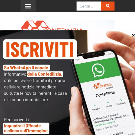
Menu
Occupazione abusiva e
responsabilità della P.A. per
il mancato sgombero
Importante pronuncia della Cassazione civile in
tema di sgomberi di immobili occupati
abusivamente.
Al riguardo, con ordinanza n. 24053 del
28.8.2025 i Supremi giudici hanno precisato,
infatti, che nessuna discrezionalità può essere
riconosciuta alla pubblica amministrazione nel