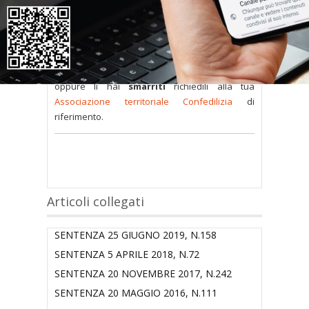
sono
a disposizione dei soci
ma per poterli
consultare occorre
inserire i dati di accesso
nel modulo a destra della pagina
.
Se
non possiedi nome utente e password
oppure li hai
smarriti
richiedili alla tua
Associazione territoriale Confedilizia
di
riferimento.
Articoli collegati
SENTENZA 25 GIUGNO 2019, N.158
SENTENZA 5 APRILE 2018, N.72
SENTENZA 20 NOVEMBRE 2017, N.242
SENTENZA 20 MAGGIO 2016, N.111