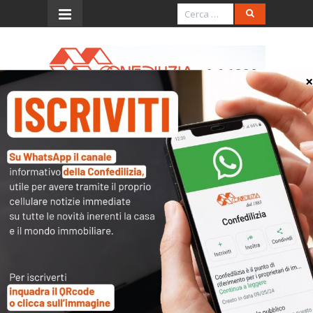
Menu
ORDINANZA DEL 16
MAGGIO 2000, N. 145
(omessa previsione di
indennizzo espropriativo)
L’accesso al contenuto
completo è riservato ai
soli utenti abilitati.
Tutti i documenti presenti nelle Banche dati