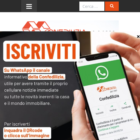
Menu
ORDINANZA DEL 22 LUGLIO
1998, N. 318, Mass. 24107
(sospensione del
pagamento dei contributi
consortili di bonifica)
L’accesso al contenuto
completo è riservato ai
soli utenti abilitati.