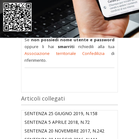
Tutti i documenti presenti nelle Banche dati
sono
a disposizione dei soci
ma per poterli
consultare occorre
inserire i dati di accesso
nel modulo a destra della pagina
.
Se
non possiedi nome utente e password
oppure li hai
smarriti
richiedili alla tua
Associazione territoriale Confedilizia
di
riferimento.
Articoli collegati
SENTENZA 25 GIUGNO 2019, N.158
SENTENZA 5 APRILE 2018, N.72
SENTENZA 20 NOVEMBRE 2017, N.242