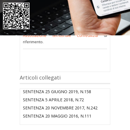
consultare occorre
inserire i dati di accesso
nel modulo a destra della pagina
.
Se
non possiedi nome utente e password
oppure li hai
smarriti
richiedili alla tua
Associazione territoriale Confedilizia
di
riferimento.
Articoli collegati
SENTENZA 25 GIUGNO 2019, N.158
SENTENZA 5 APRILE 2018, N.72
SENTENZA 20 NOVEMBRE 2017, N.242
SENTENZA 20 MAGGIO 2016, N.111