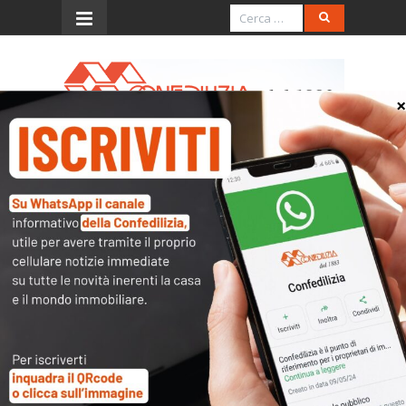
Menu
ORDINANZA DEL 28
GIUGNO 2004, N. 197
(condono edilizio)
L’accesso al contenuto
completo è riservato ai
soli utenti abilitati.
Tutti i documenti presenti nelle Banche dati
sono
a disposizione dei soci
ma per poterli