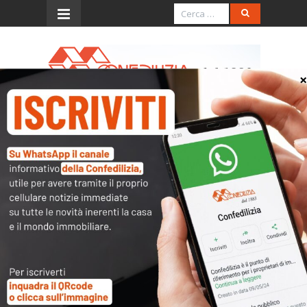
Menu
ORDINANZA DEL 30
GENNAIO 2002, N. 2
(indennità di avviamento)
L’accesso al contenuto
completo è riservato ai
soli utenti abilitati.
Tutti i documenti presenti nelle Banche dati
sono
a disposizione dei soci
ma per poterli