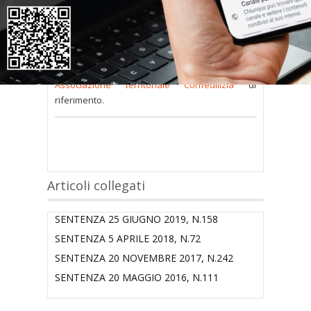
consultare occorre
inserire i dati di accesso
nel modulo a destra della pagina
.
Se
non possiedi nome utente e password
oppure li hai
smarriti
richiedili alla tua
Associazione territoriale Confedilizia
di
riferimento.
Articoli collegati
SENTENZA 25 GIUGNO 2019, N.158
SENTENZA 5 APRILE 2018, N.72
SENTENZA 20 NOVEMBRE 2017, N.242
SENTENZA 20 MAGGIO 2016, N.111