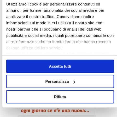
Utilizziamo i cookie per personalizzare contenuti ed
annunci, per fornire funzionalità dei social media e per
analizzare il nostro traffico. Condividiamo inoltre
informazioni sul modo in cui utilizza il nostro sito con i
nostri partner che si occupano di analisi dei dati web,
pubblicità e social media, i quali potrebbero combinarle con
altre informazioni che ha fornito loro o che hanno raccolto
dal suo utilizzo dei loro servizi.
Chiudendo il banner cliccando sulla
X
verranno accettati
solo i cookie necessari.
Accetta tutti
Personalizza
〉 Notizie e Banche dati
Rifiuta