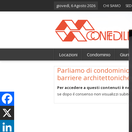
giovedì, 6 Agosto 2026
CHI SIAMO
SED
Locazioni
Condominio
Giuri
Parliamo di condominio…
barriere architettonich
Per accedere a questi contenuti è nec
se dopo il consenso non visualizzi subito 