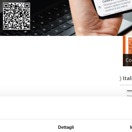
〉 Con
Co
〉 Ita
Dettagli