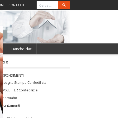
ONI
CONTATTI
ie
Banche dati
izie
ROFONDIMENTI
assegna Stampa Confedilizia
EWSLETTER Confedilizia
ideo/Audio
ppuntamenti