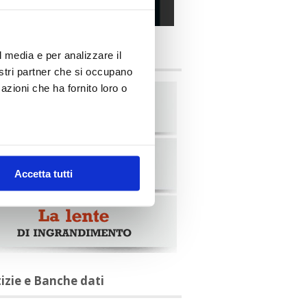
alia Oggi – Luglio 2026
briche
l media e per analizzare il
nostri partner che si occupano
azioni che ha fornito loro o
Accetta tutti
tizie e Banche dati