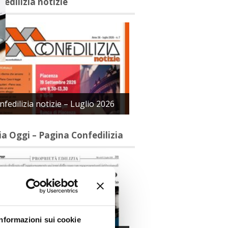
fedilizia notizie
nfedilizia notizie – Luglio 2026
lia Oggi – Pagina Confedilizia
Informazioni sui cookie