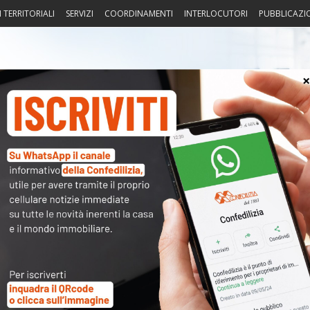
I TERRITORIALI
SERVIZI
COORDINAMENTI
INTERLOCUTORI
PUBBLICAZI
sprudenza
Fisco
Portierato
Intorno alla casa
Notiz
 e non solo – Eliminazione delle
〉 Not
e in condominio
APP
essario accettare i cookie di
marketing
: ricarica la pagina,
R
il contenuto.
N
V
A