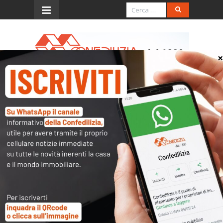
Menu
Plusvalenze da superbonus:
dovute in caso di immobile
donato
Con la risoluzione n. 62 del 30.10.2025, l’Agenzia
delle entrate, in tema di plusvalenze da
superbonus, ha chiarito che, in caso di un
immobile pervenuto in donazione, sul quale poi
sono stati effettuati interventi agevolati da
superbonus e non è stato adibito ad abitazione
principale dal cedente, ceduto a titolo oneroso