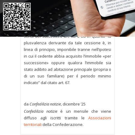
prima che siano trascorsi dieci anni dalla
conclusione dei lavori, dovrà essere
assoggettata a tassazione la plusvalenza di cui
all’art. 67, comma 1, lett. b-
bis
), del Tuir,
derivante da tale cessione, da calcolare ai
sensi del successivo art. 68. E ciò in quanto “la
plusvalenza derivante da tale cessione è, in
linea di principio, imponibile tranne nell’ipotesi
in cui il cedente abbia acquisito l’immobile «per
successione» oppure qualora l’immobile sia
stato adibito ad abitazione principale (propria o
di un suo familiare) per il periodo minimo
indicato” dal citato art. 67.
da
Confedilizia notizie
, dicembre ’25
Confedilizia notizie
è un mensile che viene
diffuso agli iscritti tramite le
Associazioni
territoriali
della Confederazione.