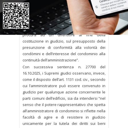
d’invalidità della medesima delibera, lo stesso
amministratore continua ad esercitare
legittimamente, fino all’avvenuta sostituzione, i
poteri di rappresentanza, anche processuale,
dei comproprietari, ben potendo egli conferire
procura ad un difensore al fine della
costituzione in giudizio, sul presupposto della
presunzione di conformità alla volontà dei
condòmini e dell’interesse del condominio alla
continuità dell’amministrazione”.
Con successiva sentenza n. 27700 del
16.10.2025, i Supremi giudici osservano, invece,
come il disposto dell’art. 1131 cod. civ., secondo
cui l’amministratore può essere convenuto in
giudizio per qualunque azione concernente le
parti comuni dell’edificio, sia da intendersi “nel
senso che il potere rappresentativo che spetta
all’amministratore di condominio si riflette nella
facoltà di agire e di resistere in giudizio
unicamente per la tutela dei diritti sui beni