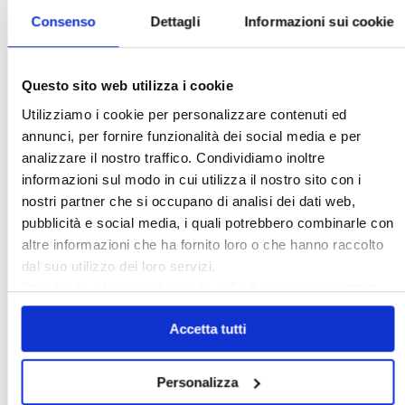
Appuntamenti
Consenso
Dettagli
Informazioni sui cookie
〉 Confedilizia notizie
Questo sito web utilizza i cookie
Utilizziamo i cookie per personalizzare contenuti ed
annunci, per fornire funzionalità dei social media e per
analizzare il nostro traffico. Condividiamo inoltre
informazioni sul modo in cui utilizza il nostro sito con i
nostri partner che si occupano di analisi dei dati web,
pubblicità e social media, i quali potrebbero combinarle con
Confedilizia notizie – Luglio 2026
altre informazioni che ha fornito loro o che hanno raccolto
dal suo utilizzo dei loro servizi.
〉 Italia Oggi – Pagina Confedilizia
Chiudendo il banner cliccando sulla
X
verranno accettati
solo i cookie necessari.
Accetta tutti
Personalizza