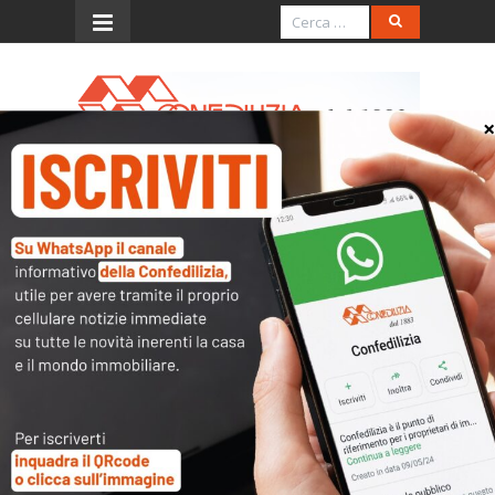
Menu
Poteri di rappresentanza
dell’amministratore, doppia
pronuncia della Cassazione
In due recenti pronunce, distanti un solo giorno
l’una dall’altra, la Cassazione si sofferma sui
poteri di rappresentanza dell’amministratore.
Nella sentenza n. 27526 del 15.10.2025 la Corte
precisa che “nei casi di revoca od annullamento
della delibera di nomina dell’amministratore, e
tanto più in mancanza di una dichiarazione